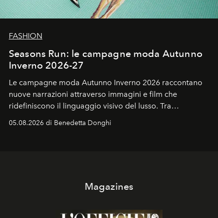
FASHION
Seasons Run: le campagne moda Autunno
Inverno 2026-27
Le campagne moda Autunno Inverno 2026 raccontano
nuove narrazioni attraverso immagini e film che
ridefiniscono il linguaggio visivo del lusso. Tra
protagonisti del cinema, volti della cultura
05.08.2026 di Benedetta Donghi
contemporanea e storytelling d'autore, le maison
trasformano ogni campagna in uno storytelling capace
di esprimere identità, visione e desiderio.
Magazines