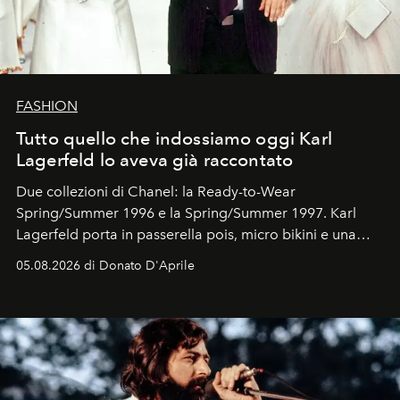
FASHION
Tutto quello che indossiamo oggi Karl
Lagerfeld lo aveva già raccontato
Due collezioni di Chanel: la Ready-to-Wear
Spring/Summer 1996 e la Spring/Summer 1997. Karl
Lagerfeld porta in passerella pois, micro bikini e una
logomania pensata per la spiaggia
, con Cindy, Linda,
05.08.2026 di Donato D'Aprile
Kate, Claudia e Carla una dietro l'altra. Trent'anni dopo,
in un'industria che vive di archivi, quel guardaroba resta
uno dei documenti più contemporanei che abbiamo.