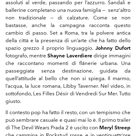
assoluti al verde, passando per l’azzurro. Sandali e
ballerine completano una nuova famiglia — senz'altro
non tradizionale — di calzature. Come se non
bastasse, anche la campagna racconta questo
cambio di passo. Set a Roma, tra la polvere antica
della città e la presenza di un’arte che ha fatto dello
spazio grezzo il proprio linguaggio.
Johnny Dufort
fotografo, mentre
Shayne Laverdiere
dirige immagini
che raccontano momenti di flânerie urbana. Una
passeggiata senza destinazione, guidata da
quell’attitude al bello che non si spiega. Il marmo,
l’acqua, la luce romana, Libby Taverner. Nel video, in
sottofondo, Les Filles Désir di Vendredi Sur Mer. Tutto
giusto.
Il contesto pop ha fatto il resto, con un tempismo che
può sembrare casuale e quasi mai lo è. Il primo trailer
di The Devil Wears Prada 2 è uscito con
Meryl Streep
che cammina in Rockstud rosse, e in ventiquattr’ore