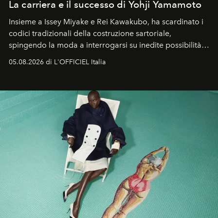
La carriera e il successo di Yohji Yamamoto
Insieme a Issey Miyake e Rei Kawakubo, ha scardinato i
codici tradizionali della costruzione sartoriale,
spingendo la moda a interrogarsi su inedite possibilità
formali e a ridefinire il concetto stesso di silhouette.
05.08.2026 di L'OFFICIEL Italia
Quella di Yohji Yamamoto è storia di un visionario che
ha riscritto i canoni estetici del XX secolo, lasciando
un’impronta indelebile nella storia della moda.