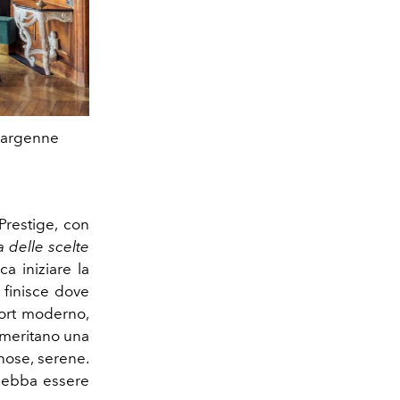
llargenne
Il parco boscoso dell'hotel Jeanne & The F
Prestige, con
 delle scelte
ca iniziare la
 finisce dove
fort moderno,
e meritano una
nose, serene.
 debba essere