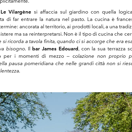
plicitamente.
 Le Vilargène
si affaccia sul giardino con quella logic
a di far entrare la natura nel pasto. La cucina è franc
termine: ancorata al territorio, ai prodotti locali, a una trad
sistere ma sa reinterpretarsi. Non è il tipo di cucina che ce
he si ricorda a tavola finita, quando ci si accorge che era e
eva bisogno.
Il
bar James Edouard
, con la sua terrazza so
to per i momenti di mezzo — c
olazione non proprio pu
uella pausa pomeridiana che nelle grandi città non si ries
 lentezza.