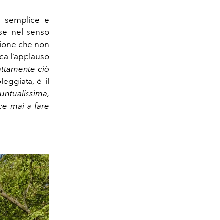
a semplice e
ese nel senso
izione che non
rca l’applauso
sattamente ciò
leggiata, è il
ntualissima,
ce mai a fare