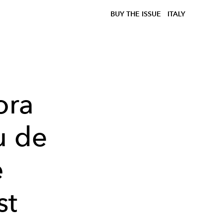
BUY THE ISSUE
ITALY
ora
u de
e
st