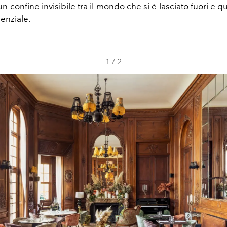
un confine invisibile tra il mondo che si è lasciato fuori e q
senziale.
1
/
2