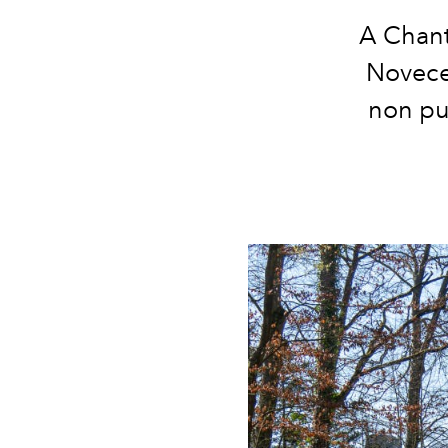
A Chanti
Novecen
non può