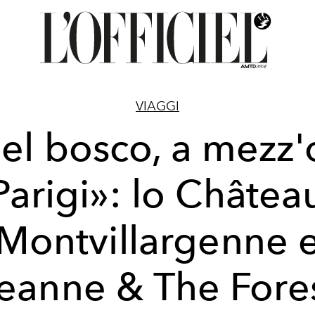
VIAGGI
el bosco, a mezz'
Parigi»: lo Châtea
Montvillargenne 
eanne & The Fore