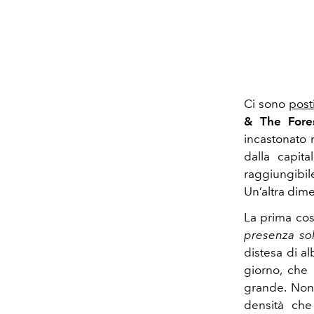
Ci sono
post
& The Fore
incastonato 
dalla capit
raggiungibil
Un’altra dim
La prima cos
presenza sol
distesa di al
giorno, che 
grande. Non 
densità che