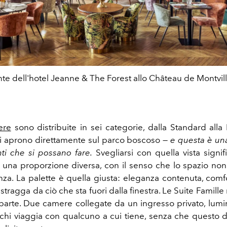
rante dell'hotel Jeanne & The Forest allo Château de Montvi
ere
sono distribuite in sei categorie, dalla Standard alla 
i aprono direttamente sul parco boscoso —
e questa è una
nti che si possano fare.
Svegliarsi con quella vista signifi
 una proporzione diversa, con il senso che lo spazio non
tanza. La palette è quella giusta: eleganza contenuta, com
stragga da ciò che sta fuori dalla finestra. Le Suite Famill
arte. Due camere collegate da un ingresso privato, lumi
chi viaggia con qualcuno a cui tiene, senza che questo