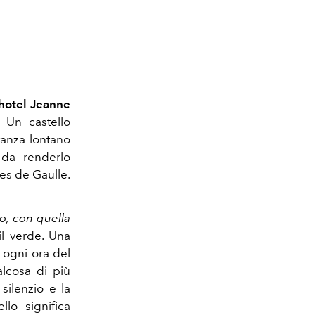
hotel Jeanne
 Un castello
stanza lontano
 da renderlo
es de Gaulle.
o, con quella
l verde. Una
a ogni ora del
alcosa di più
silenzio e la
lo significa