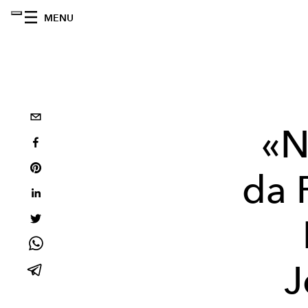
MENU
«N
da 
J