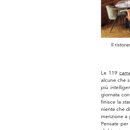
Il risto
Le 119
cam
alcune che s
più intellige
giornata con
finisce la s
niente che di
menzione a p
Pensate per 