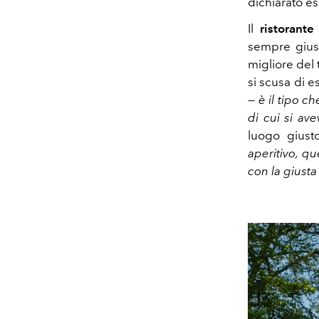
dichiarato es
Il
ristorante
sempre giust
migliore del 
si scusa di e
—
è il tipo c
di cui si av
luogo gius
aperitivo, q
con la giusta