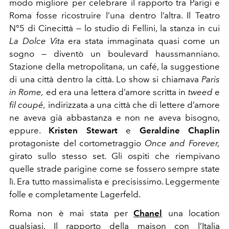
modo migliore per celebrare il rapporto tra Parigi e
Roma fosse ricostruire l’una dentro l’altra. Il Teatro
N°5 di Cinecittà — lo studio di Fellini, la stanza in cui
La Dolce Vita
era stata immaginata quasi come un
sogno — diventò un boulevard haussmanniano.
Stazione della metropolitana, un café, la suggestione
di una città dentro la città. Lo show si chiamava
Paris
in Rome,
ed era una lettera d’amore scritta in
tweed
e
fil coupé,
indirizzata a una città che di lettere d’amore
ne aveva già abbastanza e non ne aveva bisogno,
eppure.
Kristen Stewart
e
Geraldine Chaplin
protagoniste del cortometraggio
Once and Forever,
girato sullo stesso set. Gli ospiti che riempivano
quelle strade parigine come se fossero sempre state
lì. Era tutto massimalista e precisissimo. Leggermente
folle e completamente Lagerfeld.
Roma non è mai stata per
Chanel
una location
qualsiasi. Il rapporto della maison con l’Italia