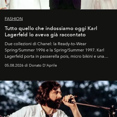
FASHION
Tutto quello che indossiamo oggi Karl
Lagerfeld lo aveva già raccontato
Due collezioni di Chanel: la Ready-to-Wear
Spring/Summer 1996 e la Spring/Summer 1997. Karl
Lagerfeld porta in passerella pois, micro bikini e una
logomania pensata per la spiaggia
, con Cindy, Linda,
05.08.2026 di Donato D'Aprile
Kate, Claudia e Carla una dietro l'altra. Trent'anni dopo,
in un'industria che vive di archivi, quel guardaroba resta
uno dei documenti più contemporanei che abbiamo.