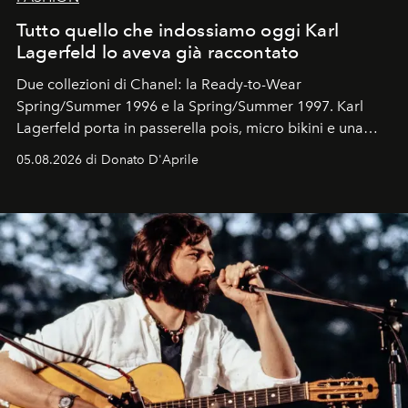
Tutto quello che indossiamo oggi Karl
Lagerfeld lo aveva già raccontato
Due collezioni di Chanel: la Ready-to-Wear
Spring/Summer 1996 e la Spring/Summer 1997. Karl
Lagerfeld porta in passerella pois, micro bikini e una
logomania pensata per la spiaggia
, con Cindy, Linda,
05.08.2026 di Donato D'Aprile
Kate, Claudia e Carla una dietro l'altra. Trent'anni dopo,
in un'industria che vive di archivi, quel guardaroba resta
uno dei documenti più contemporanei che abbiamo.