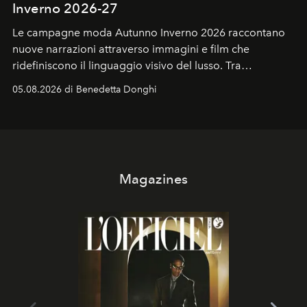
Inverno 2026-27
Le campagne moda Autunno Inverno 2026 raccontano
nuove narrazioni attraverso immagini e film che
ridefiniscono il linguaggio visivo del lusso. Tra
protagonisti del cinema, volti della cultura
05.08.2026 di Benedetta Donghi
contemporanea e storytelling d'autore, le maison
trasformano ogni campagna in uno storytelling capace
di esprimere identità, visione e desiderio.
Magazines