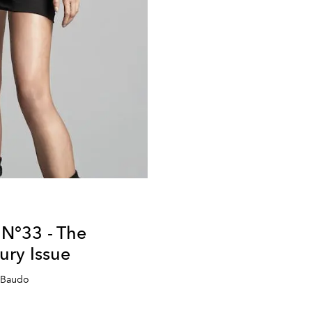
a N°33 - The
ry Issue
 Baudo