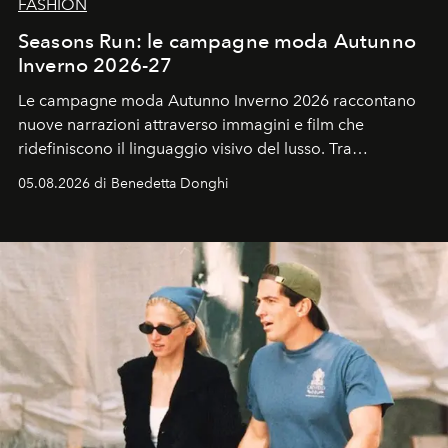
FASHION
Seasons Run: le campagne moda Autunno
Inverno 2026-27
Le campagne moda Autunno Inverno 2026 raccontano
nuove narrazioni attraverso immagini e film che
ridefiniscono il linguaggio visivo del lusso. Tra
protagonisti del cinema, volti della cultura
05.08.2026 di Benedetta Donghi
contemporanea e storytelling d'autore, le maison
trasformano ogni campagna in uno storytelling capace
di esprimere identità, visione e desiderio.