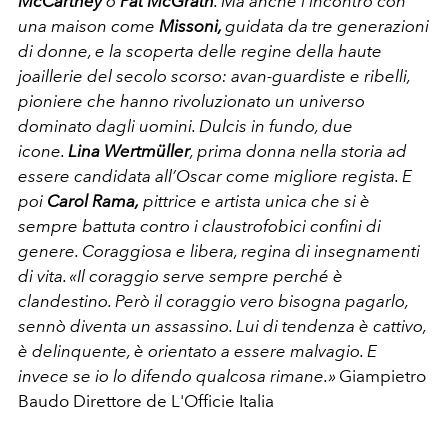
McCartney
o
Pat McGrath
. Ma anche l’incontro con
una maison come
Missoni,
guidata da tre generazioni
di donne, e la scoperta delle regine della haute
joaillerie del secolo scorso: avan-guardiste e ribelli,
pioniere che hanno rivoluzionato un universo
dominato dagli uomini. Dulcis in fundo, due
icone.
Lina Wertmüller
, prima donna nella storia ad
essere candidata all’Oscar come migliore regista. E
poi
Carol Rama,
pittrice e artista unica che si è
sempre battuta contro i claustrofobici confini di
genere. Coraggiosa e libera, regina di insegnamenti
di vita. «Il coraggio serve sempre perché è
clandestino. Però il coraggio vero bisogna pagarlo,
sennò diventa un assassino. Lui di tendenza è cattivo,
è delinquente, è orientato a essere malvagio. E
invece se io lo difendo qualcosa rimane.»
Giampietro
Baudo Direttore de L'Officie Italia