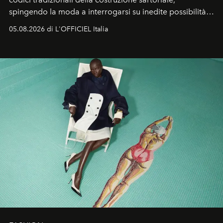
spingendo la moda a interrogarsi su inedite possibilità
formali e a ridefinire il concetto stesso di silhouette.
05.08.2026 di L'OFFICIEL Italia
Quella di Yohji Yamamoto è storia di un visionario che
ha riscritto i canoni estetici del XX secolo, lasciando
un’impronta indelebile nella storia della moda.