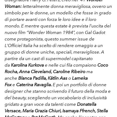
Woman:
letteralmente donna meravigliosa, ovvero un
simbolo per le donne, un modello che fosse in grado
di portare avanti con forza le loro idee e il loro
mondo. E mentre questa estate è prevista l’uscita del
nuovo film “Wonder Woman 1984”, con Gal Gadot
come protagonista, questo summer issue de
L’Officiel Italia ha scelto di rendere omaggio a un
gruppo di donne uniche, speciali, meravigliose. A
partire da un cast di supermodel capitanato
da
Karolina Kurkova
e nelle cui fila compaiono
Coco
Rocha, Anna Cleveland, Caroline Ribeiro
ma
anche
Blanca Padilla, Kätlin Aas
o
Lameka
Fox
e
Caterina Ravaglia.
E poi un portfolio di donne
designer che stanno scrivendo il futuro della moda e
del beauty, scegliendo un vocabolario di inclusività
gridato a gran voce da talenti come
Donatella
Versace, Maria Grazia Chiuri, Isamaya Ffrench, Stella