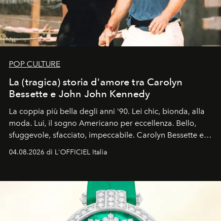
POP CULTURE
La (tragica) storia d'amore tra Carolyn
Bessette e John John Kennedy
La coppia più bella degli anni '90. Lei chic, bionda, alla
moda. Lui, il sogno Americano per eccellenza. Bello,
sfuggevole, sfacciato, impeccabile. Carolyn Bessette e
John John Kennedy sono i protagonisti della storia
04.08.2026 di L'OFFICIEL Italia
d'amore tragica che più ha segnato gli anni '90.