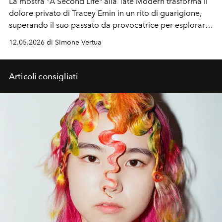
La mostra "A Second Life" alla Tate Modern trasforma il
dolore privato di Tracey Emin in un rito di guarigione,
superando il suo passato da provocatrice per esplorare
nascita, vita e morte. In partnership con Gucci e amata
12.05.2026 di Simone Vertua
da star internazionali, l'artista invita i visitatori ad
abbandonare l'apatia per connettersi profondamente
con le proprie emozioni.
Articoli consigliati