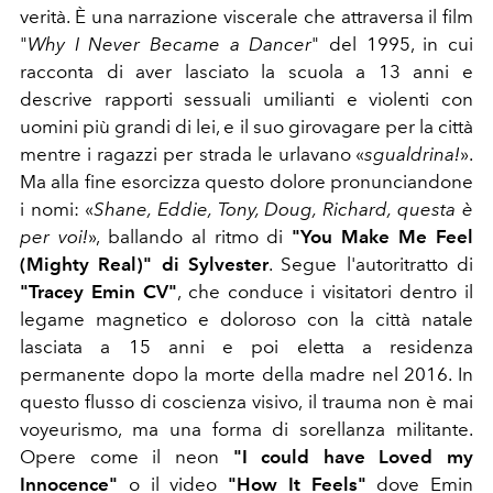
verità. È una narrazione viscerale che attraversa il film
"
Why I Never Became a Dancer
" del 1995, in cui
racconta di aver lasciato la scuola a 13 anni e
descrive rapporti sessuali umilianti e violenti con
uomini più grandi di lei, e il suo girovagare per la città
mentre i ragazzi per strada le urlavano «
sgualdrina!
».
Ma alla fine esorcizza questo dolore pronunciandone
i nomi: «
Shane, Eddie, Tony, Doug, Richard, questa è
per voi!
», ballando al ritmo di
"You Make Me Feel
(Mighty Real)" di Sylvester
. Segue l'autoritratto di
"Tracey Emin CV"
, che conduce i visitatori dentro il
legame magnetico e doloroso con la città natale
lasciata a 15 anni e poi eletta a residenza
permanente dopo la morte della madre nel 2016. In
questo flusso di coscienza visivo, il trauma non è mai
voyeurismo, ma una forma di sorellanza militante.
Opere come il neon
"I could have Loved my
Innocence"
o il video
"How It Feels"
dove Emin