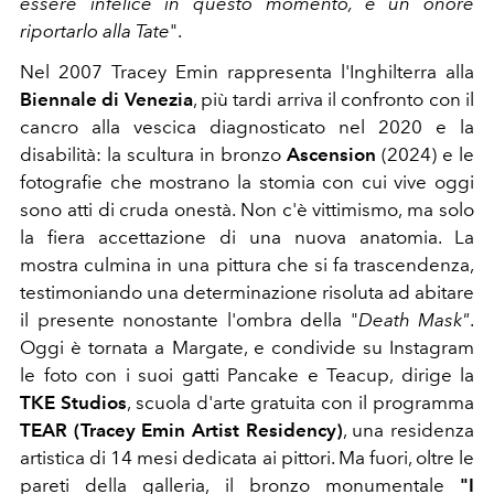
essere infelice in questo momento, è un onore
riportarlo alla Tate
".
Nel 2007 Tracey Emin rappresenta l'Inghilterra alla
Biennale di Venezia
, più tardi arriva il confronto con il
cancro alla vescica diagnosticato nel 2020 e la
disabilità: la scultura in bronzo
Ascension
(2024) e le
fotografie che mostrano la stomia con cui vive oggi
sono atti di cruda onestà. Non c'è vittimismo, ma solo
la fiera accettazione di una nuova anatomia. La
mostra culmina in una pittura che si fa trascendenza,
testimoniando una determinazione risoluta ad abitare
il presente nonostante l'ombra della "
Death Mask"
.
Oggi è tornata a Margate, e condivide su Instagram
le foto con i suoi gatti Pancake e Teacup, dirige la
TKE Studios
, scuola d'arte gratuita con il programma
TEAR (Tracey Emin Artist Residency)
, una residenza
artistica di 14 mesi dedicata ai pittori. Ma fuori, oltre le
pareti della galleria, il bronzo monumentale
"I