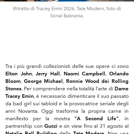
Ritratto di Tracey Emin 2026, Tate Modern, foto di
Sonal Bakrania.
Tra i più grandi collezionisti delle sue opere ci sono
Elton John
,
Jerry Hall
,
Naomi Campbell
,
Orlando
Bloom
,
George Michael
,
Ronnie Wood dei Rolling
Stones
. Per comprendere nella totalità l'arte di
Dame
Tracey Emin
, è necessario dimenticare il suo passato
da bad girl sui tabloid e la provocatrice seriale degli
anni Novanta. Oggi trasforma la propria carne in
manifesto per la mostra
"A Second Life"
, in
partnership con
Gucci
e on view fino al 31 agosto al
Natalie Bell Building
della
Tate Modern
. Non una