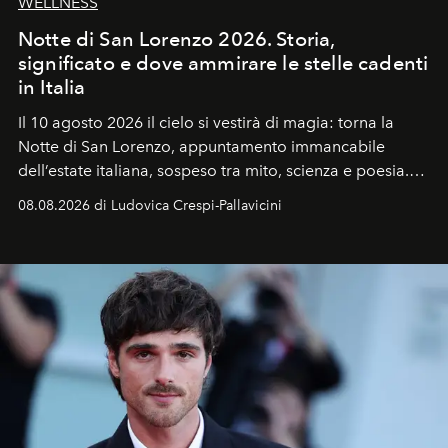
WELLNESS
Notte di San Lorenzo 2026. Storia,
significato e dove ammirare le stelle cadenti
in Italia
Il 10 agosto 2026 il cielo si vestirà di magia: torna la
Notte di San Lorenzo
, appuntamento immancabile
dell’estate italiana, sospeso tra mito, scienza e poesia.
Sarà il momento in cui gli occhi si alzano verso la volta
08.08.2026 di Ludovica Crespi-Pallavicini
celeste per seguire il passaggio delle
Perseidi
, quelle
che chiamiamo comunemente
stelle cadenti
, e affidare
all’universo i desideri più segreti