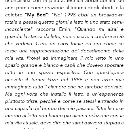
riconciliarsi con la pittura, tecnica abbandonata sei
anni prima come reazione al trauma degli aborti, e la
celebre
"My Bed"
: "
Nel 1998 ebbi un breakdown
totale e passai quattro giorni a letto in uno stato semi-
incosciente
" racconta Emin, "
Quando mi alzai e
guardai la stanza da letto, non riuscivo a credere a ciò
che vedevo. C'era un caos totale ed era come se
fosse una rappresentazione del decadimento della
mia vita. Provai ad immaginare il mio letto in uno
spazio grande e bianco e capii che dovevo spostare
tutto in uno spazio espositivo. Con quest'opera
ricevetti il Turner Prize nel 1999 e non avrei mai
immaginato tutto il clamore che ne sarebbe derivato.
Ma ogni volta che installo il letto, è un'esperienza
piuttosto triste, perché è come se stessi entrando in
una capsula del tempo del mio passato. Tutte le cose
intorno al letto non hanno più alcuna relazione con la
mia vita attuale, devo dire che sarei davvero stupida a