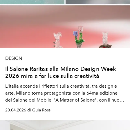
DESIGN
Il Salone Raritas alla Milano Design Week
2026 mira a far luce sulla creatività
L'Italia accende i riflettori sulla creatività, tra design e
arte. Milano torna protagonista con la 64ma edizione
del Salone del Mobile, "A Matter of Salone", con il nuovo
progetto "Raritas. Curated icons, unique objects, and
20.04.2026 di Guia Rossi
outsider pieces", a cura di Annalisa Rosso, e con gli
appuntamenti del Fuorisalone. Una Design week sempre
più spostata verso l'arte, anticipata da Miart, fiera