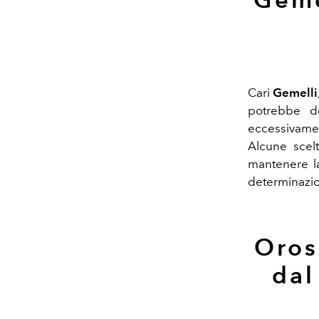
Cari
Gemelli
potrebbe des
eccessivamen
Alcune scel
mantenere la
determinazio
Oros
dal