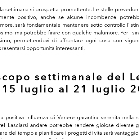
la settimana si prospetta promettente. Le stelle prevedo
mente positivo, anche se alcune incombenze potrebbe
amore, sarà fondamentale mantenere sotto controllo l'istint
issimo, ma potrebbe finire con qualche malumore. Per i sing
imo, permettendovi di affrontare ogni cosa con vigore
resentarsi opportunità interessanti.
copo settimanale del 
 15 luglio al 21 luglio 
l
a positiva influenza di Venere garantirà serenità nella sf
re! Lasciarsi andare potrebbe rendere gioiose diverse gi
are del tempo a pianificare i progetti di vita sarà vantaggi