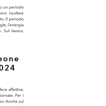
no un periodo
ro risultare
o. Il periodo
le, l’energia
. Sul lavoro,
Leone
2024
era affettiva.
ornate. Per i
oso. Anche sul