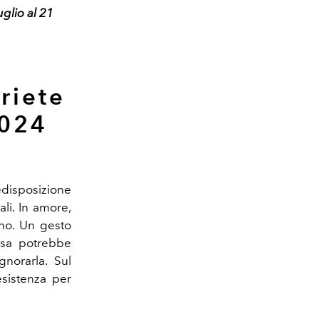
uglio al 21
riete
2024
redisposizione
ali. In amore,
ino. Un gesto
tesa potrebbe
gnorarla. Sul
esistenza per