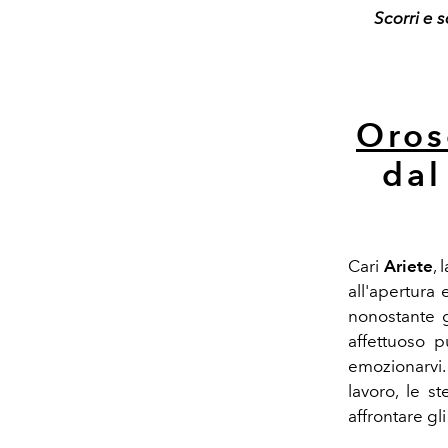
Scorri e s
Oros
dal
Cari
Ariete
, l
all'apertura 
nonostante g
affettuoso p
emozionarvi.
lavoro, le s
affrontare gl