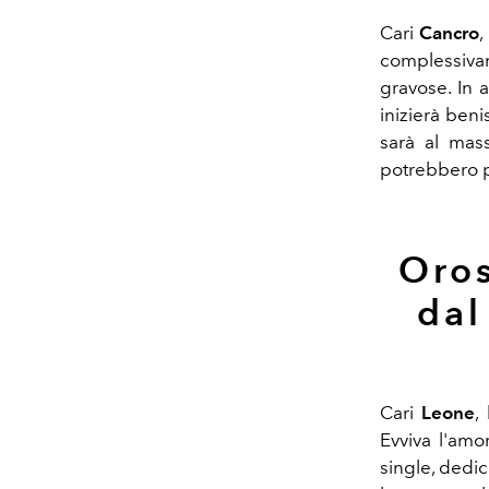
Cari
Cancro
,
complessiva
gravose. In 
inizierà ben
sarà al mass
potrebbero p
Oros
dal
Cari
Leone
, 
Evviva l'amo
single, dedic