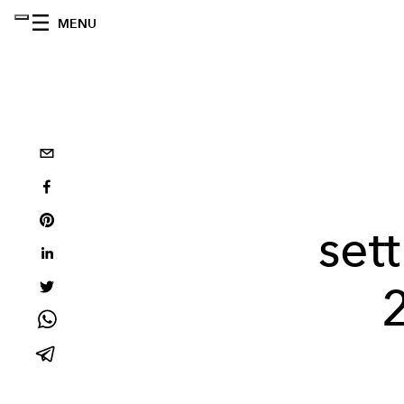
MENU
set