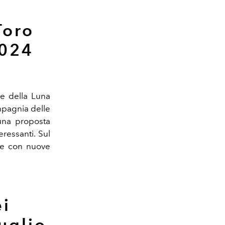
Toro
024
one della Luna
mpagnia delle
 una proposta
eressanti. Sul
ine con nuove
ei
uglio