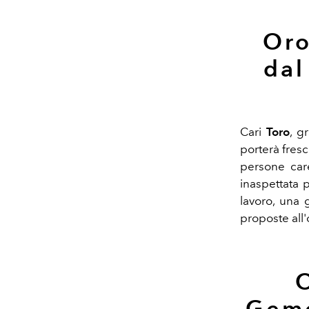
Oro
dal
Cari
Toro
,
gr
porterà fres
persone care
inaspettata p
lavoro, una 
proposte all'
O
Geme