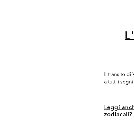
L
Il transito 
a tutti i seg
Leggi anc
zodiacali