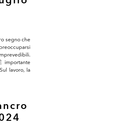
stro segno che
 preoccuparsi
mprevedibili.
È importante
ul lavoro, la
ancro
2024