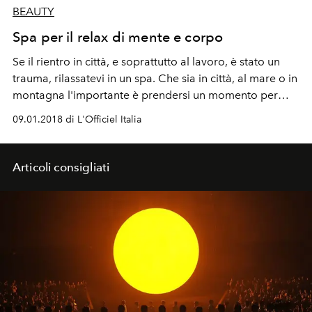
BEAUTY
Spa per il relax di mente e corpo
Se il rientro in città, e soprattutto al lavoro, è stato un
trauma, rilassatevi in un spa. Che sia in città, al mare o in
montagna l'importante è prendersi un momento per
allentare le tensioni e rigenerarsi alle terme o con un
09.01.2018 di L'Officiel Italia
massaggio.
Articoli consigliati