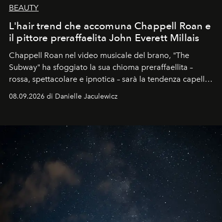
BEAUTY
L'hair trend che accomuna Chappell Roan e
il pittore preraffaelita John Everett Millais
Chappell Roan nel video musicale del brano, "The
Subway" ha sfoggiato la sua chioma preraffaellita –
rossa, spettacolare e ipnotica – sarà la tendenza capelli
dell'autunno?
08.09.2026 di Danielle Jaculewicz