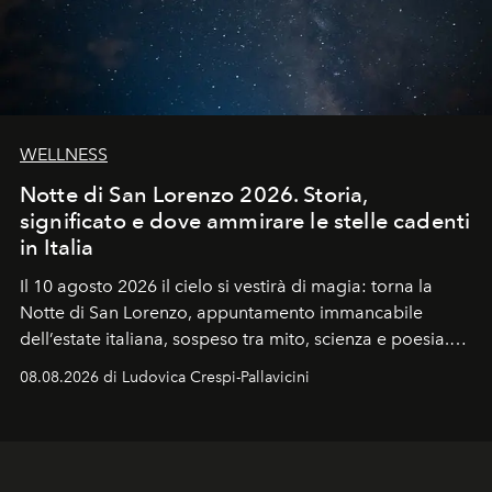
WELLNESS
Notte di San Lorenzo 2026. Storia,
significato e dove ammirare le stelle cadenti
in Italia
Il 10 agosto 2026 il cielo si vestirà di magia: torna la
Notte di San Lorenzo
, appuntamento immancabile
dell’estate italiana, sospeso tra mito, scienza e poesia.
Sarà il momento in cui gli occhi si alzano verso la volta
08.08.2026 di Ludovica Crespi-Pallavicini
celeste per seguire il passaggio delle
Perseidi
, quelle
che chiamiamo comunemente
stelle cadenti
, e affidare
all’universo i desideri più segreti