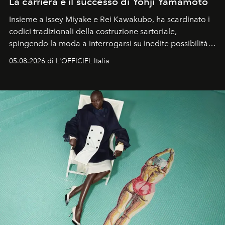
La carriera e il successo di Yohji Yamamoto
Insieme a Issey Miyake e Rei Kawakubo, ha scardinato i
codici tradizionali della costruzione sartoriale,
spingendo la moda a interrogarsi su inedite possibilità
formali e a ridefinire il concetto stesso di silhouette.
05.08.2026 di L'OFFICIEL Italia
Quella di Yohji Yamamoto è storia di un visionario che
ha riscritto i canoni estetici del XX secolo, lasciando
un’impronta indelebile nella storia della moda.