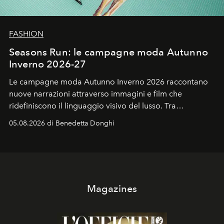
FASHION
Seasons Run: le campagne moda Autunno
Inverno 2026-27
Le campagne moda Autunno Inverno 2026 raccontano
nuove narrazioni attraverso immagini e film che
ridefiniscono il linguaggio visivo del lusso. Tra
protagonisti del cinema, volti della cultura
05.08.2026 di Benedetta Donghi
contemporanea e storytelling d'autore, le maison
trasformano ogni campagna in uno storytelling capace
di esprimere identità, visione e desiderio.
Magazines