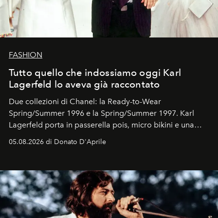
FASHION
Tutto quello che indossiamo oggi Karl
Lagerfeld lo aveva già raccontato
Due collezioni di Chanel: la Ready-to-Wear
Spring/Summer 1996 e la Spring/Summer 1997. Karl
Lagerfeld porta in passerella pois, micro bikini e una
logomania pensata per la spiaggia
, con Cindy, Linda,
05.08.2026 di Donato D'Aprile
Kate, Claudia e Carla una dietro l'altra. Trent'anni dopo,
in un'industria che vive di archivi, quel guardaroba resta
uno dei documenti più contemporanei che abbiamo.