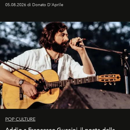
logomania pensata per la spiaggia
, con Cindy, Linda,
05.08.2026 di Donato D'Aprile
Kate, Claudia e Carla una dietro l'altra. Trent'anni dopo,
in un'industria che vive di archivi, quel guardaroba resta
uno dei documenti più contemporanei che abbiamo.
POP CULTURE
Addio a Francesco Guccini, il poeta della