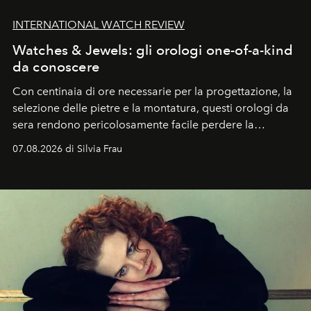
INTERNATIONAL WATCH REVIEW
Watches & Jewels: gli orologi one-of-a-kind
da conoscere
Con centinaia di ore necessarie per la progettazione, la
selezione delle pietre e la montatura, questi orologi da
sera rendono pericolosamente facile perdere la
cognizione del tempo. Ma con quadranti così
07.08.2026 di Silvia Frau
abbaglianti, chi è che guarda davvero l'ora?