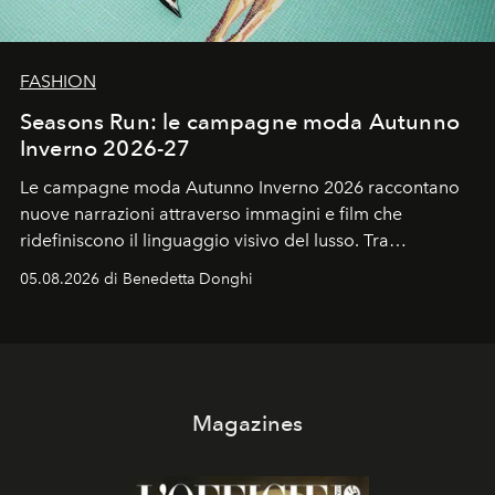
FASHION
Seasons Run: le campagne moda Autunno
Inverno 2026-27
Le campagne moda Autunno Inverno 2026 raccontano
nuove narrazioni attraverso immagini e film che
ridefiniscono il linguaggio visivo del lusso. Tra
protagonisti del cinema, volti della cultura
05.08.2026 di Benedetta Donghi
contemporanea e storytelling d'autore, le maison
trasformano ogni campagna in uno storytelling capace
di esprimere identità, visione e desiderio.
Magazines