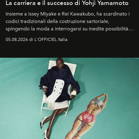
La carriera e il successo di Yohji Yamamoto
Insieme a Issey Miyake e Rei Kawakubo, ha scardinato i
codici tradizionali della costruzione sartoriale,
spingendo la moda a interrogarsi su inedite possibilità
formali e a ridefinire il concetto stesso di silhouette.
05.08.2026 di L'OFFICIEL Italia
Quella di Yohji Yamamoto è storia di un visionario che
ha riscritto i canoni estetici del XX secolo, lasciando
un’impronta indelebile nella storia della moda.