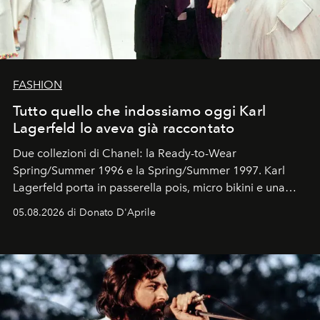
FASHION
Tutto quello che indossiamo oggi Karl
Lagerfeld lo aveva già raccontato
Due collezioni di Chanel: la Ready-to-Wear
Spring/Summer 1996 e la Spring/Summer 1997. Karl
Lagerfeld porta in passerella pois, micro bikini e una
logomania pensata per la spiaggia
, con Cindy, Linda,
05.08.2026 di Donato D'Aprile
Kate, Claudia e Carla una dietro l'altra. Trent'anni dopo,
in un'industria che vive di archivi, quel guardaroba resta
uno dei documenti più contemporanei che abbiamo.