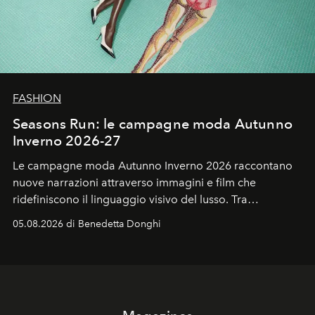
FASHION
Seasons Run: le campagne moda Autunno
Inverno 2026-27
Le campagne moda Autunno Inverno 2026 raccontano
nuove narrazioni attraverso immagini e film che
ridefiniscono il linguaggio visivo del lusso. Tra
protagonisti del cinema, volti della cultura
05.08.2026 di Benedetta Donghi
contemporanea e storytelling d'autore, le maison
trasformano ogni campagna in uno storytelling capace
di esprimere identità, visione e desiderio.