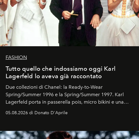
FASHION
Tutto quello che indossiamo oggi Karl
Lagerfeld lo aveva già raccontato
Due collezioni di Chanel: la Ready-to-Wear
Spring/Summer 1996 e la Spring/Summer 1997. Karl
Lagerfeld porta in passerella pois, micro bikini e una
logomania pensata per la spiaggia
, con Cindy, Linda,
05.08.2026 di Donato D'Aprile
Kate, Claudia e Carla una dietro l'altra. Trent'anni dopo,
in un'industria che vive di archivi, quel guardaroba resta
uno dei documenti più contemporanei che abbiamo.