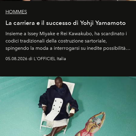
HOMMES
La carriera e il successo di Yohji Yamamoto
Insieme a Issey Miyake e Rei Kawakubo, ha scardinato i
codici tradizionali della costruzione sartoriale,
spingendo la moda a interrogarsi su inedite possibilità
formali e a ridefinire il concetto stesso di silhouette.
05.08.2026 di L'OFFICIEL Italia
Quella di Yohji Yamamoto è storia di un visionario che
ha riscritto i canoni estetici del XX secolo, lasciando
un’impronta indelebile nella storia della moda.