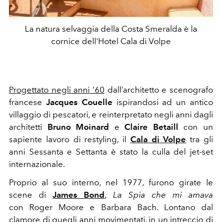
La natura selvaggia della Costa Smeralda è la
cornice dell'Hotel Cala di Volpe
Progettato negli anni ’60
dall’architetto e scenografo
francese
Jacques Couelle
ispirandosi ad un antico
villaggio di pescatori, e reinterpretato negli anni dagli
architetti
Bruno Moinard
e
Claire Betaill
con un
sapiente lavoro di restyling, il
Cala di Volpe
tra gli
anni Sessanta e Settanta è stato la culla del jet-set
internazionale.
Proprio al suo interno, nel 1977, furono girate le
scene di
James Bond
,
La Spia che mi amava
con Roger Moore e Barbara Bach. Lontano dal
clamore di quegli anni movimentati, in un intreccio di