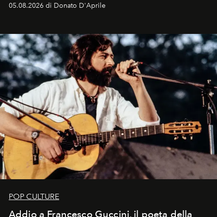
logomania pensata per la spiaggia
, con Cindy, Linda,
05.08.2026 di Donato D'Aprile
Kate, Claudia e Carla una dietro l'altra. Trent'anni dopo,
in un'industria che vive di archivi, quel guardaroba resta
uno dei documenti più contemporanei che abbiamo.
POP CULTURE
Addio a Francesco Guccini, il poeta della