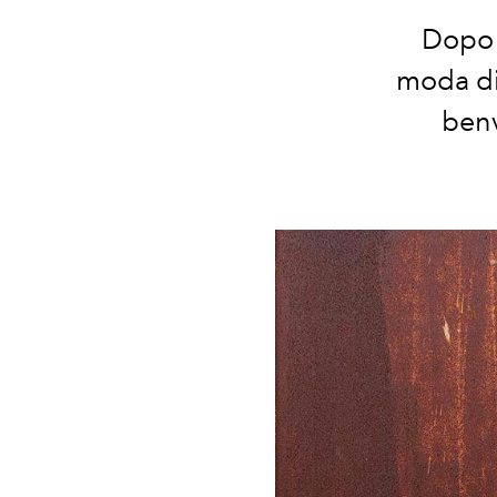
Dopo m
moda di 
benv