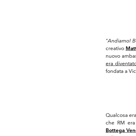
"Andiamo! Be
creativo
Matt
nuovo amba
era diventa
fondata a Vi
Qualcosa era 
che RM era s
Bottega Ven