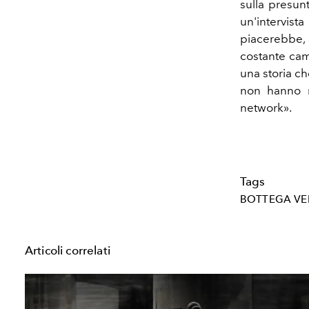
sulla presun
un'intervist
piacerebbe, 
costante cam
una storia che
non hanno n
network».
Tags
BOTTEGA VE
Articoli correlati