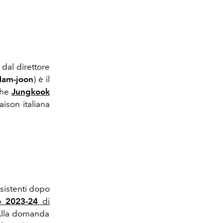
dal direttore
Nam-joon
) è il
che
Jungkook
aison italiana
nsistenti dopo
no 2023-24
di
 Alla domanda