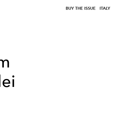
BUY THE ISSUE
ITALY
im
ei