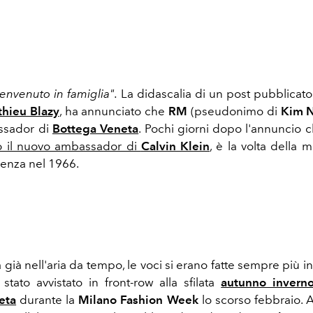
nvenuto in famiglia".
La didascalia di un post pubblicato 
hieu Blazy
, ha annunciato che
RM
(pseudonimo di
Kim 
ssador di
Bottega Veneta
. Pochi giorni dopo l'annuncio 
to il nuovo ambassador di
Calvin Klein
, è la volta della m
cenza nel 1966.
già nell'aria da tempo, le voci si erano fatte sempre più i
tato avvistato in front-row alla sfilata
autunno inver
eta
durante la
Milano Fashion Week
lo scorso febbraio.