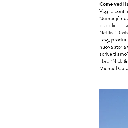
Come vedi la 
Voglio contin
“Jumanjiˮ neg
pubblico e sc
Netflix “Dash
Levy, produtt
nuova storia 
scrive ti amo
libro “Nick &
Michael Cera