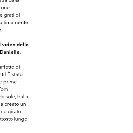
nzone
e grati di
e ultimamente
.
l video della
Danielle,
affetto di
ti! È stato
le prime
 Tom
a sole, balla
ha creato un
amo girato
uttosto lungo