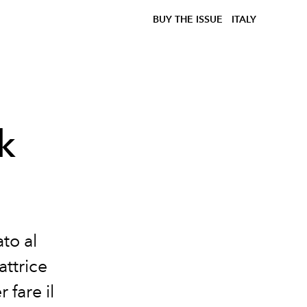
BUY THE ISSUE
ITALY
k
to al
ttrice
 fare il