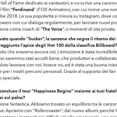
all of Fame dedicato ai cantautori, e co-scrive una canzone
il film
“Ferdinand
” (FOX Animation), con cui riceve una no
be 2018. La sua popolarità si misura su Instagram, dove c
llowers con cui dialoga regolarmente, per lanciare nuovi pr
zione come coach di “
The Voice
”, o momenti di vita privata.
vato quando “Sucker”, la canzone che segna il ritorno dei
raggiunto l’apice degli Hot 100 della classifica Billboard
to che eravamo ancora noi. L’emozione è stata incredibile
on saremmo stati accolti bene, che produttori e collaborat
uto lavorare con noi. Invece no, ed è stata una buona inie
e per i nostri percorsi personali. Grazie al supporto dei fan 
to speciale.
oncluso il tour “Happiness Begins” insieme ai tuoi fratell
rsi sul palco?
ione fantastica. Abbiamo trovato un equilibrio tra le canzo
ve. Apriamo con “Rollercoaster”, dal nuovo album, perché
entano i momenti più difficili a livello emozionale, una gio