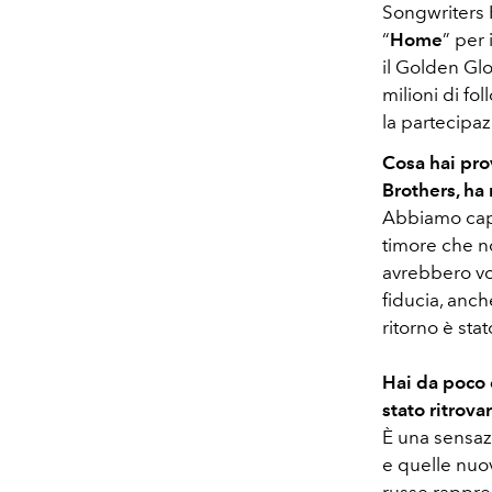
Songwriters H
“
Home
” per 
il Golden Glo
milioni di fo
la partecipa
Cosa hai pro
Brothers, ha 
Abbiamo capi
timore che n
avrebbero vol
fiducia, anch
ritorno è sta
Hai da poco c
stato ritrova
È una sensaz
e quelle nuo
russe rappres