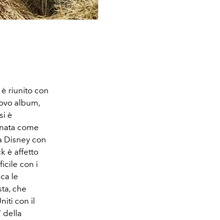
 è riunito con
uovo album,
si è
, nata come
a Disney con
 è affetto
icile con i
cca le
sta, che
iti con il
”
della