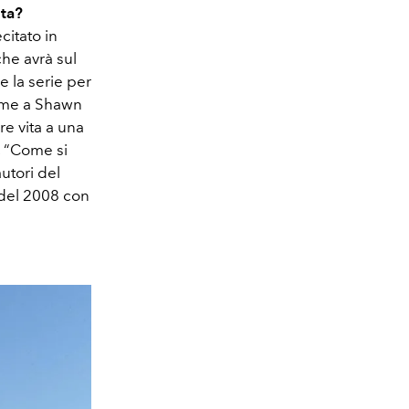
sta?
citato in
he avrà sul
e la serie per
ieme a Shawn
re vita a una
, “Come si
autori del
m del 2008 con