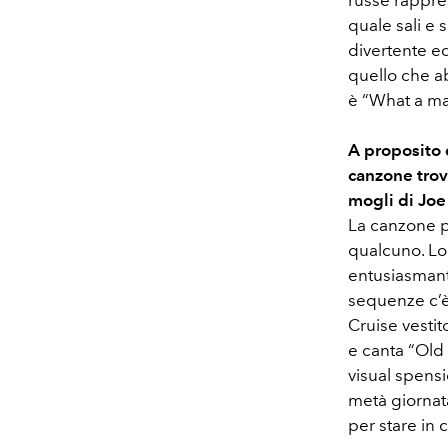
quale sali e 
divertente ed
quello che a
è “What a m
A proposito d
canzone trov
mogli di Joe 
La canzone pa
qualcuno. Lo s
entusiasmant
sequenze c’è
Cruise vestit
e canta “Old
visual spens
metà giornat
per stare in