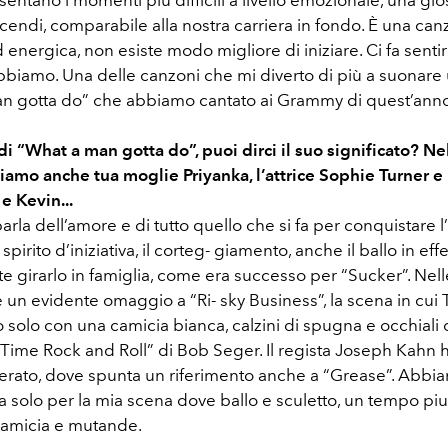
scendi, comparabile alla nostra carriera in fondo. È una ca
 energica, non esiste modo migliore di iniziare. Ci fa sentir
bbiamo. Una delle canzoni che mi diverto di più a suonar
an gotta do” che abbiamo cantato ai Grammy di quest’anno
i “What a man gotta do”, puoi dirci il suo significato? Ne
iamo anche tua moglie Priyanka, l’attrice Sophie Turner e 
e Kevin...
rla dell’amore e di tutto quello che si fa per conquistare l’
pirito d’iniziativa, il corteg- giamento, anche il ballo in effet
e girarlo in famiglia, come era successo per “Sucker”. Nel
 un evidente omaggio a “Ri- sky Business”, la scena in cui
o solo con una camicia bianca, calzini di spugna e occhiali d
 Time Rock and Roll” di Bob Seger. Il regista Joseph Kahn 
ierato, dove spunta un riferimento anche a “Grease”. Abbi
a solo per la mia scena dove ballo e sculetto, un tempo pi
 camicia e mutande.