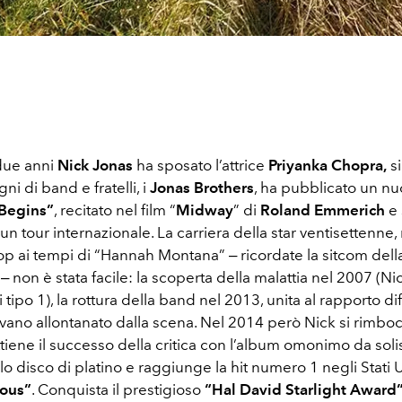
 due anni
Nick Jonas
ha sposato l’attrice
Priyanka Chopra,
si
ni di band e fratelli, i
Jonas Brothers
, ha pubblicato un n
Begins”
, recitato nel film “
Midway
” di
Roland Emmerich
e 
un tour internazionale. La carriera della star ventisettenne
 ai tempi di “Hannah Montana” ‒ ricordate la sitcom dell
 non è stata facile: la scoperta della malattia nel 2007 (Nick
tipo 1), la rottura della band nel 2013, unita al rapporto diff
avevano allontanato dalla scena. Nel 2014 però Nick si rimbo
iene il successo della critica con l’album omonimo da soli
plo disco di platino e raggiunge la hit numero 1 negli Stati Un
lous”
. Conquista il prestigioso
“Hal David Starlight Award