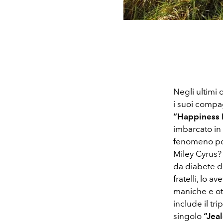
Negli ultimi
i suoi compag
“Happiness 
imbarcato in 
fenomeno pop
Miley Cyrus? ‒
da diabete di 
fratelli, lo 
maniche e ott
include il tri
singolo
“Jea