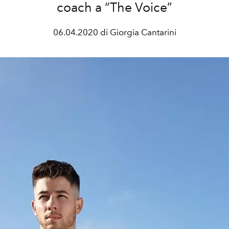
coach a “The Voice”
06.04.2020 di Giorgia Cantarini