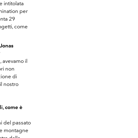
 intitolata
mination per
onta 29
ogetti, come
 Jonas
?
, avevamo il
ori non
zione di
il nostro
i, come è
ni del passato
 le montagne
stra dalla