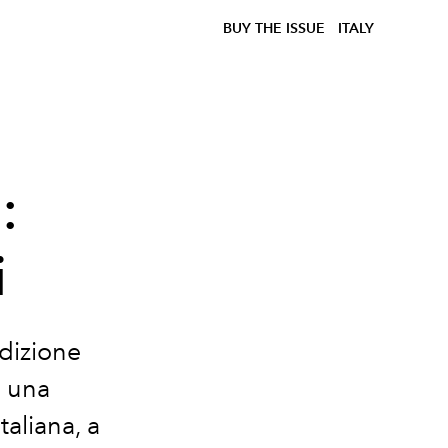
BUY THE ISSUE
ITALY
:
i
dizione
n una
taliana, a