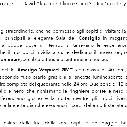
o Zurzolo, David Alexander Flinn e Carlo Sestini / courtesy 
ng
straordinario, che ha permesso agli ospiti di visitare l
i principali all'elegante
Sala del Consiglio
in mogano
, a poppa dove un tempo si tenevano le erbe arom
che il mondo ci invidia a cui è dedicato il nuovo segn
Aluminium,
con il caratteristico cinturino in caucciù.
speciale
Amerigo Vespucci GMT
, con cassa di 40 mm,
econdo fuso orario grazie alla lancetta luminescente 
ro completo del quadrante nelle 24 ore. Due zone di 12 ore
allo e nero, che richiamano le ringhiere dorate e nero
fferenziano giorno e la notte, mentre gli indici rivest
le lancette bianche evocano i ricordi delle notti stellate 
 calare delle luci della sera ospiti e equipaggio, ha