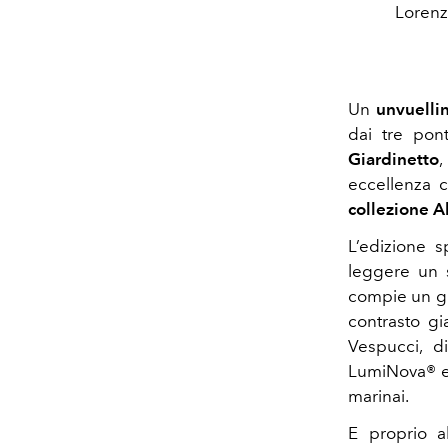
Lorenz
Un
unvuelli
dai tre pont
Giardinetto
eccellenza 
collezione 
L’edizione 
leggere un s
compie un gi
contrasto gi
Vespucci, di
LumiNova® e 
marinai.
E proprio al