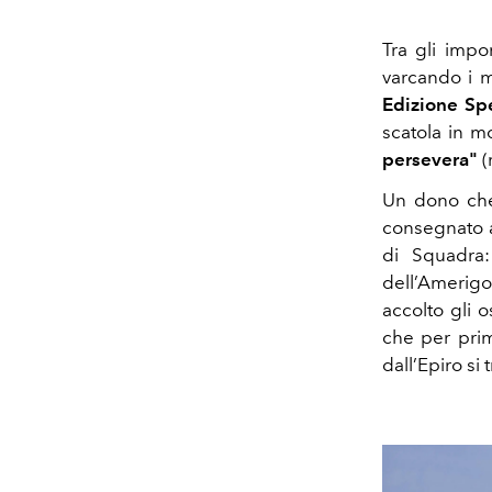
Tra gli impo
varcando i m
Edizione Sp
scatola in m
persevera"
(
Un dono c
consegnato a
di Squadra
dell’Amerig
accolto gli o
che per prim
dall’Epiro si t