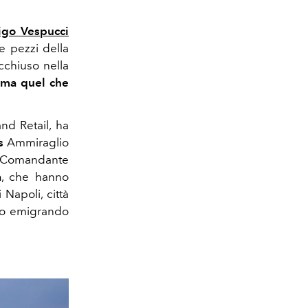
go Vespucci
e pezzi della
cchiuso
nella
 ma quel che
nd Retail, ha
is
Ammiraglio
 Comandante
a
, che hanno
 Napoli, città
o emigrando