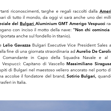
rtanti riconoscimenti, targhe e regali raccolti dalla
Ameri
ari di tutto il mondo, da oggi vi sarà anche uno dei mill
eciale del
Bulgari
Aluminium GMT Amerigo Vespucci
ra
ogano con inciso il motto della nave:
"Non chi comincia
riportata anche sul fondello in titanio).
he
Lelio Gavazza
Bulgari Executive Vice President Sales a
lla fine di una giornata straordinaria ad
Aurelio De Carol
: Comandante in Capo della Squadra Navale e al
o Vespucci: Capitano di Vascello
Massimiliano Siragus
spiti di Bulgari nel maestoso veliero ancorato nel porto di
a accolse il fondatore del brand,
Sotirio Bulgari,
quand
rasferì in Italia.