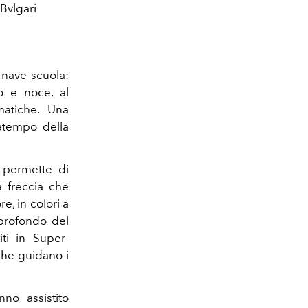
Bvlgari
a nave scuola:
 e noce, al
atiche. Una
atempo della
 permette di
a freccia che
, in colori a
 profondo del
iti in Super-
che guidano i
nno assistito