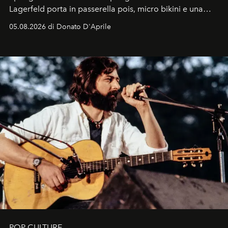
Lagerfeld porta in passerella pois, micro bikini e una
logomania pensata per la spiaggia
, con Cindy, Linda,
05.08.2026 di Donato D'Aprile
Kate, Claudia e Carla una dietro l'altra. Trent'anni dopo,
in un'industria che vive di archivi, quel guardaroba resta
uno dei documenti più contemporanei che abbiamo.
POP CULTURE