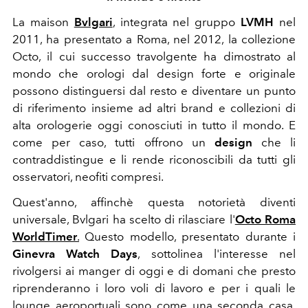
La maison
Bvlgari
, integrata nel gruppo
LVMH
nel
2011, ha presentato a Roma, nel 2012, la collezione
Octo, il cui successo travolgente ha dimostrato al
mondo che orologi dal design forte e originale
possono distinguersi dal resto
e diventare un punto
di riferimento insieme ad altri brand e collezioni di
alta orologerie oggi conosciuti in tutto il mondo. E
come per caso, tutti offrono un
design
che li
contraddistingue e li rende riconoscibili da tutti gli
osservatori, neofiti compresi.
Quest'anno, affinchè questa notorietà diventi
universale, Bvlgari ha scelto di rilasciare l'
Octo Roma
WorldTimer
.
Questo modello, presentato durante i
Ginevra Watch Days
, sottolinea l'interesse nel
rivolgersi ai manger di oggi e di domani che presto
riprenderanno i loro voli di lavoro e per i quali le
lounge aeroportuali sono come una seconda casa.