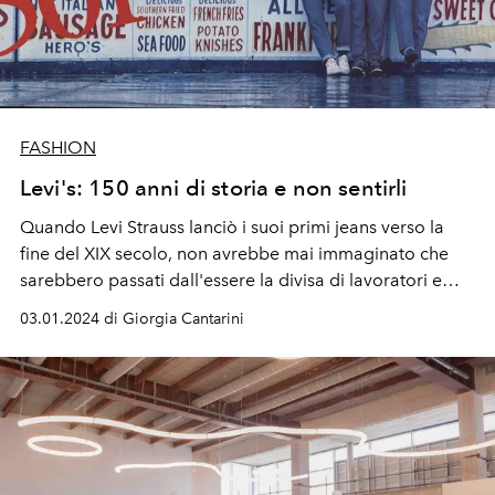
FASHION
Levi's: 150 anni di storia e non sentirli
Quando Levi Strauss lanciò i suoi primi jeans verso la
fine del XIX secolo, non avrebbe mai immaginato che
sarebbero passati dall'essere la divisa di lavoratori e
minatori a diventare delle vere e proprie icone del
03.01.2024 di Giorgia Cantarini
guardaroba, soprattutto se parliamo del modello Levi's
501. Da Maryling Monroe a Bruce Spreengsteen, da
Pamela Anderson a Kurt Cobain passando per Steve
Jobs, è l'uniforme prediletta per tanti momenti della vita
diversi.