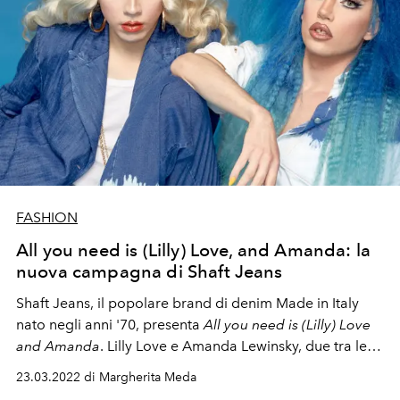
FASHION
All you need is (Lilly) Love, and Amanda: la
nuova campagna di Shaft Jeans
Shaft Jeans, il popolare brand di denim Made in Italy
nato negli anni '70, presenta
All you need is (Lilly) Love
and Amanda
. Lilly Love e Amanda Lewinsky, due tra le
drag queen più
pop
di Milano, sono le protagoniste
23.03.2022 di Margherita Meda
della nuova campagna per la Primavera Estate 2022.