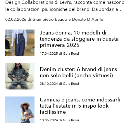
Design Collaborations di Levi’s, racconta come nascono
le collaborazioni più iconiche del brand. Da Jordan a
Sacai, passando per Barbour. Un dialogo sul potere del
02.02.2026 di Giampietro Baudo e Donato D'Aprile
denim, sul valore del tempo e su come si costruiscono le
icone di domani.
Jeans donna, 10 modelli di
tendenza da sfoggiare in questa
primavera 2025
17.04.2025 di Guia Rossi
Denim cluster: 6 brand di jeans
non solo belli (anche virtuosi)
28.10.2024 di Guia Rossi
Camicia e jeans, come indossarli
tutta l'estate in 5 inspo look
facilissime
13.06.2024 di Guia Rossi