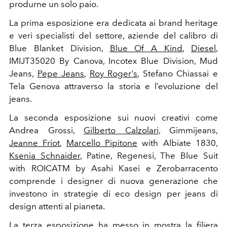
produrne un solo paio.
La prima esposizione era dedicata ai brand heritage
e veri specialisti del settore, aziende del calibro di
Blue Blanket Division,
Blue Of A Kind
,
Diesel
,
IMIJT35020 By Canova, Incotex Blue Division, Mud
Jeans,
Pepe Jeans
,
Roy Roger's
, Stefano Chiassai e
Tela Genova attraverso la storia e l’evoluzione del
jeans.
La seconda esposizione sui nuovi creativi come
Andrea Grossi,
Gilberto Calzolari
, Gimmijeans,
Jeanne Friot
,
Marcello Pipitone
with Albiate 1830,
Ksenia Schnaider
, Patine, Regenesi, The Blue Suit
with ROICATM by Asahi Kasei e Zerobarracento
comprende i designer di nuova generazione che
investono in strategie di eco design per jeans di
design attenti al pianeta.
La terza esposizione ha messo in mostra la filiera