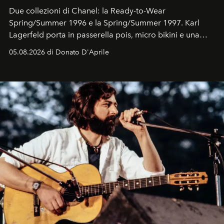
Due collezioni di Chanel: la Ready-to-Wear
Spring/Summer 1996 e la Spring/Summer 1997. Karl
Lagerfeld porta in passerella pois, micro bikini e una
logomania pensata per la spiaggia
, con Cindy, Linda,
05.08.2026 di Donato D'Aprile
Kate, Claudia e Carla una dietro l'altra. Trent'anni dopo,
in un'industria che vive di archivi, quel guardaroba resta
uno dei documenti più contemporanei che abbiamo.