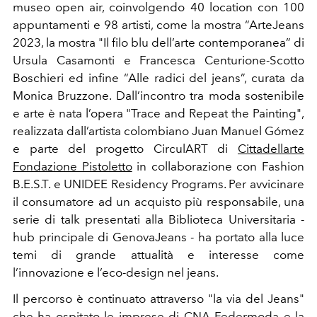
museo open air, coinvolgendo 40 location con 100
appuntamenti e 98 artisti, come la mostra “ArteJeans
2023, la mostra "Il filo blu dell’arte contemporanea” di
Ursula Casamonti e Francesca Centurione-Scotto
Boschieri ed infine “Alle radici del jeans”, curata da
Monica Bruzzone.
Dall’incontro tra moda sostenibile
e arte è nata l’opera "Trace and Repeat the Painting",
realizzata dall’artista colombiano Juan Manuel Gómez
e parte del progetto CirculART di
Cittadellarte
Fondazione Pistoletto
in collaborazione con Fashion
B.E.S.T. e UNIDEE Residency Programs.
Per avvicinare
il consumatore ad un acquisto più responsabile, una
serie di talk presentati alla Biblioteca Universitaria -
hub principale di GenovaJeans - ha portato alla luce
temi di grande attualità e interesse come
l’innovazione e l’eco-design nel jeans.
Il percorso è continuato attraverso "la via del Jeans"
che ha ospitato le imprese di CNA Federmoda e la