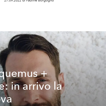
27.09.2022 di Pauline Borgogno
quemus +
: in arrivo la
ova