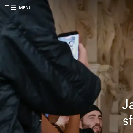
MENU
J
s