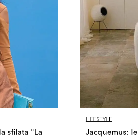
LIFESTYLE
 sfilata "La
Jacquemus: le