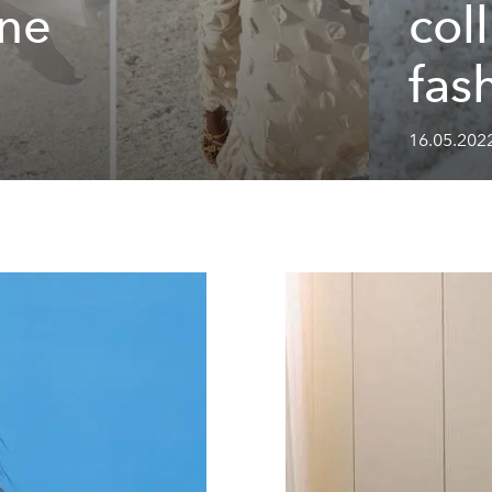
ine
col
fas
16.05.2022