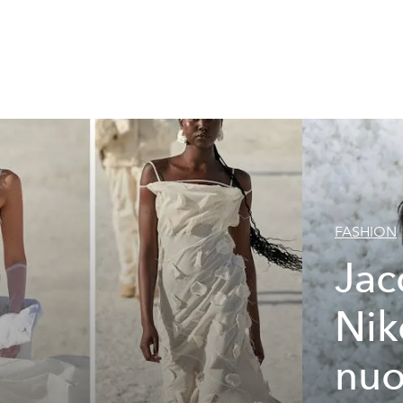
FASHION
Jac
Nike
nu