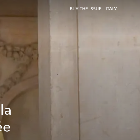
BUY THE ISSUE
ITALY
la
ée