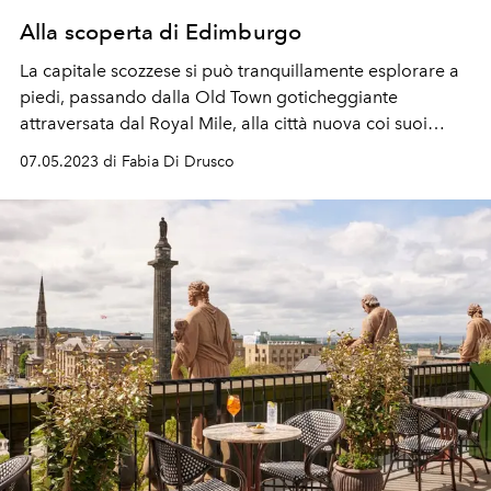
Alla scoperta di Edimburgo
La capitale scozzese si può tranquillamente esplorare a
piedi, passando dalla Old Town goticheggiante
attraversata dal Royal Mile, alla città nuova coi suoi
edifici georgiani. L'indirizzo ideale per sentirsi al centro
07.05.2023 di Fabia Di Drusco
di tutto? Il Market Street Hotel con la sua rooftop
champagne lounge.