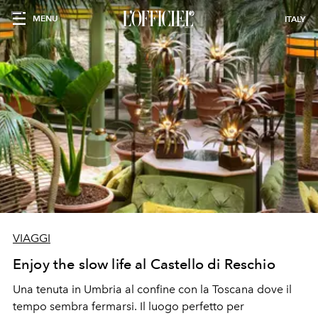
MENU
ITALY
VIAGGI
Enjoy the slow life al Castello di Reschio
Una tenuta in Umbria al confine con la Toscana dove il
tempo sembra fermarsi. Il luogo perfetto per