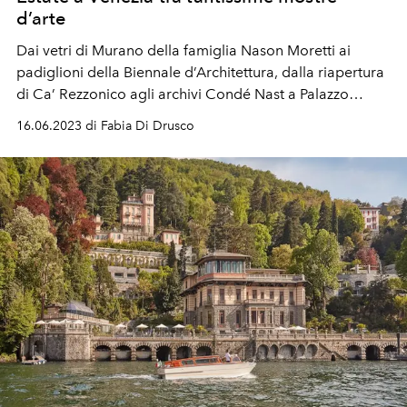
d’arte
Dai vetri di Murano della famiglia Nason Moretti ai
padiglioni della Biennale d’Architettura, dalla riapertura
di Ca’ Rezzonico agli archivi Condé Nast a Palazzo
Grassi: per gli appassionati d’arte Venezia è una festa.
16.06.2023 di Fabia Di Drusco
Da godersi con una base “giusta”: l’hotel Ca’ di Dio.