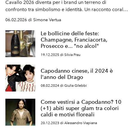
Cavallo 2026 diventa per i brand un terreno di
confronto tra simbolismo e identità. Un racconto corale
che mostra come il Capodanno Cinese sia entrato
06.02.2026 di Simone Vertua
nell'immaginario comune della moda, più che una
semplice celebrazione stagionale.
Le bollicine delle feste:
Champagne, Franciacorta,
Prosecco e... "no alcol"
19.12.2025 di Silvia Frau
Capodanno cinese, il 2024 è
l'anno del Drago
08.02.2024 di Giulia Gilebbi
Come vestirsi a Capodanno? 10
(+1) abiti super glam tra colori
caldi e motivi floreali
20.12.2023 di Alessandro Viapiana