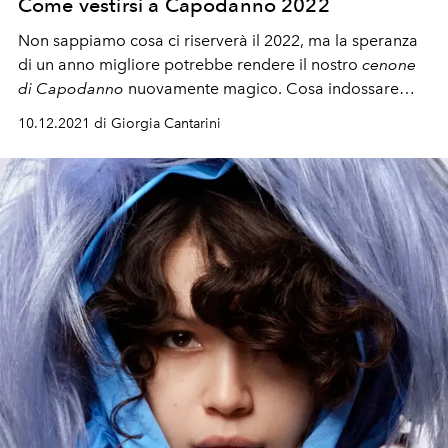
Come vestirsi a Capodanno 2022
Non sappiamo cosa ci riserverà il 2022, ma la speranza
di un anno migliore potrebbe rendere il nostro
cenone
di Capodanno
nuovamente magico. Cosa indossare
secondo i
trend invernali 2021-22?
Come scegliere il
10.12.2021 di Giorgia Cantarini
vestito di Capodanno
perfetto per brillare
durante la
notte più magica dell'anno