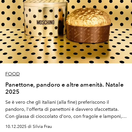
FOOD
Panettone, pandoro e altre amenità. Natale
2025
Se è vero che gli italiani (alla fine) preferiscono il
pandoro, l'offerta di panettoni è davvero sfaccettata.
Con glassa di cioccolato d'oro, con fragole e lamponi,
anche in versione tonda, in chocolate bar e... liquida. E
10.12.2025 di Silvia Frau
non manca il kit per farlo in casa.