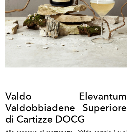
Valdo Elevantum
Valdobbiadene Superiore
di Cartizze DOCG
Allo scoccare di mezzanotte...
Valdo
compie i suoi