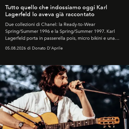
Tutto quello che indossiamo oggi Karl
Lagerfeld lo aveva già raccontato
Due collezioni di Chanel: la Ready-to-Wear
Spring/Summer 1996 e la Spring/Summer 1997. Karl
Lagerfeld porta in passerella pois, micro bikini e una
logomania pensata per la spiaggia
, con Cindy, Linda,
05.08.2026 di Donato D'Aprile
Kate, Claudia e Carla una dietro l'altra. Trent'anni dopo,
in un'industria che vive di archivi, quel guardaroba resta
uno dei documenti più contemporanei che abbiamo.