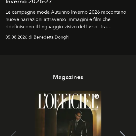
Inverno 2026-27
Le campagne moda Autunno Inverno 2026 raccontano
nuove narrazioni attraverso immagini e film che
ridefiniscono il linguaggio visivo del lusso. Tra
protagonisti del cinema, volti della cultura
05.08.2026 di Benedetta Donghi
contemporanea e storytelling d'autore, le maison
trasformano ogni campagna in uno storytelling capace
di esprimere identità, visione e desiderio.
Magazines