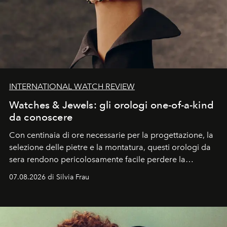
INTERNATIONAL WATCH REVIEW
Watches & Jewels: gli orologi one-of-a-kind
da conoscere
Con centinaia di ore necessarie per la progettazione, la
selezione delle pietre e la montatura, questi orologi da
sera rendono pericolosamente facile perdere la
cognizione del tempo. Ma con quadranti così
07.08.2026 di Silvia Frau
abbaglianti, chi è che guarda davvero l'ora?