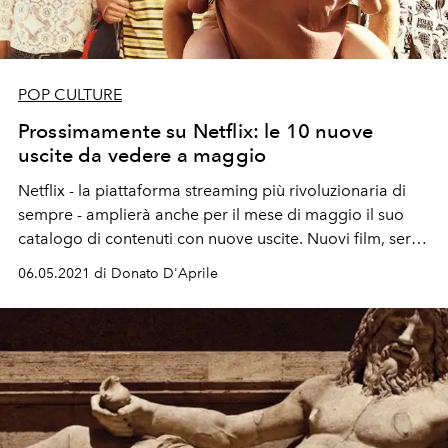
POP CULTURE
Prossimamente su Netflix: le 10 nuove
uscite da vedere a maggio
Netflix - la piattaforma streaming più rivoluzionaria di
sempre - amplierà anche per il mese di maggio il suo
catalogo di contenuti con nuove uscite. Nuovi film, serie
tv e documentari imperdibili da vedere. Dalla nuova
06.05.2021 di Donato D'Aprile
stagione di
Summertime
- la serie tv italiana diretta da
Lorenzo Sportiello e Francesco Lagi; a
Monster
- il film
crime originale Netflix di Anthony Mandler.