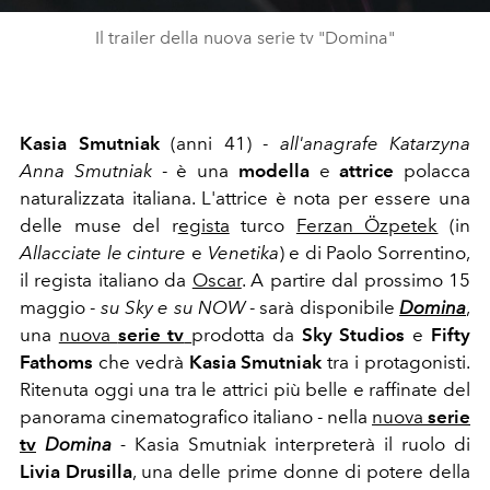
Il trailer della nuova serie tv "Domina"
Kasia Smutniak
(anni 41) -
all'anagrafe Katarzyna
Anna Smutniak
- è una
modella
e
attrice
polacca
naturalizzata italiana. L'attrice è nota per essere una
delle muse del r
egista
turco
Ferzan Özpetek
(in
Allacciate le cinture
e
Venetika
) e di Paolo Sorrentino,
il regista italiano da
Oscar
. A partire dal prossimo 15
maggio -
su Sky e su NOW
- sarà disponibile
Domina
,
una
nuova
serie tv
prodotta da
Sky Studios
e
Fifty
Fathoms
che vedrà
Kasia Smutniak
tra i protagonisti.
Ritenuta oggi una tra le attrici più belle e raffinate del
panorama cinematografico italiano - nella
nuova
serie
tv
Domina
-
Kasia Smutniak interpreterà il ruolo di
Livia Drusilla
, una delle prime donne di potere della