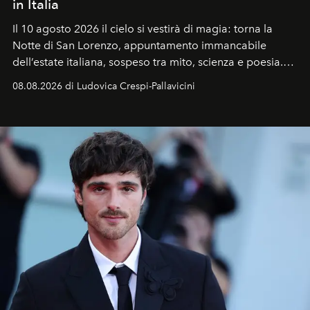
in Italia
Il 10 agosto 2026 il cielo si vestirà di magia: torna la
Notte di San Lorenzo
, appuntamento immancabile
dell’estate italiana, sospeso tra mito, scienza e poesia.
Sarà il momento in cui gli occhi si alzano verso la volta
08.08.2026 di Ludovica Crespi-Pallavicini
celeste per seguire il passaggio delle
Perseidi
, quelle
che chiamiamo comunemente
stelle cadenti
, e affidare
all’universo i desideri più segreti