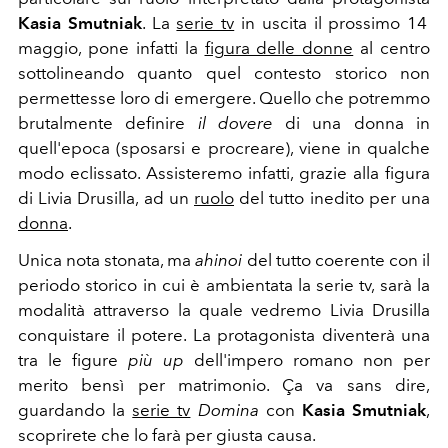
Kasia Smutniak
. La
serie tv
in uscita il prossimo 14
maggio, pone infatti la
figura delle donne
al centro
sottolineando quanto quel contesto storico non
permettesse loro di emergere. Quello che potremmo
brutalmente definire
il dovere
di una donna in
quell'epoca (sposarsi e procreare), viene in qualche
modo eclissato. Assisteremo infatti, grazie alla figura
di Livia Drusilla, ad un
ruolo
del tutto inedito per una
donna
.
Unica nota stonata, ma
ahinoi
del tutto coerente con il
periodo storico in cui è ambientata la serie tv, sarà la
modalità attraverso la quale vedremo Livia Drusilla
conquistare il potere. La protagonista diventerà una
tra le figure
più up
dell'impero romano non per
merito bensì per matrimonio. Ça va sans dire,
guardando la
serie tv
Domina
con
Kasia Smutniak
,
scoprirete che lo farà per giusta causa.