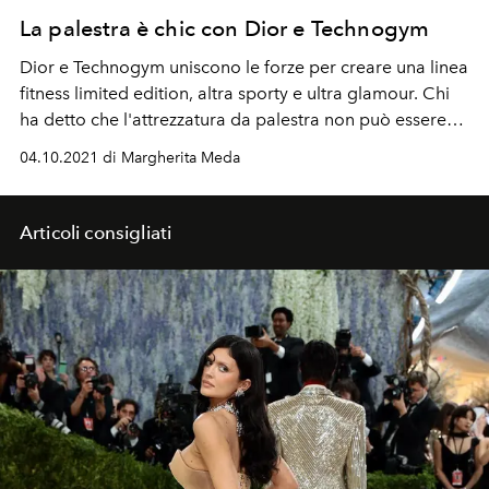
La palestra è chic con Dior e Technogym
Dior e
Technogym uniscono le forze per creare una linea
fitness limited edition, altra sporty e ultra glamour. Chi
ha detto che
l'attrezzatura
da palestra non può essere
chic?
04.10.2021 di Margherita Meda
Articoli consigliati