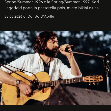
Spring/Summer 1996 e la Spring/Summer 1997. Karl
Lagerfeld porta in passerella pois, micro bikini e una
logomania pensata per la spiaggia
, con Cindy, Linda,
05.08.2026 di Donato D'Aprile
Kate, Claudia e Carla una dietro l'altra. Trent'anni dopo,
in un'industria che vive di archivi, quel guardaroba resta
uno dei documenti più contemporanei che abbiamo.