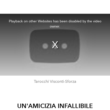
This
is
a
Playback on other Websites has been disabled by the video
modal
window.
owner.
Tarocchi Visconti-Sforza
UN'AMICIZIA INFALLIBILE