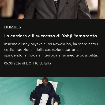
HOMMES
La carriera e il successo di Yohji Yamamoto
Insieme a Issey Miyake e Rei Kawakubo, ha scardinato i
codici tradizionali della costruzione sartoriale,
spingendo la moda a interrogarsi su inedite possibilità
formali e a ridefinire il concetto stesso di silhouette.
05.08.2026 di L'OFFICIEL Italia
Quella di Yohji Yamamoto è storia di un visionario che
ha riscritto i canoni estetici del XX secolo, lasciando
un’impronta indelebile nella storia della moda.