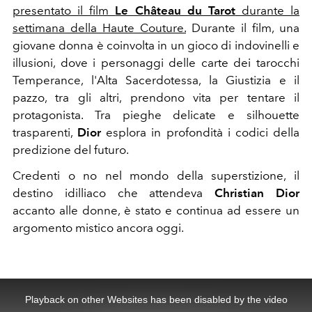
presentato il film
Le Château du Tarot
durante la
settimana della Haute Couture.
Durante il film, una
giovane donna è coinvolta in un gioco di indovinelli e
illusioni, dove i personaggi delle carte dei tarocchi
Temperance, l'Alta Sacerdotessa, la Giustizia e il
pazzo, tra gli altri, prendono vita per tentare il
protagonista. Tra pieghe delicate e silhouette
trasparenti,
Dior
esplora in profondità i codici della
predizione del futuro.
Credenti o no nel mondo della superstizione, il
destino idilliaco che attendeva
Christian Dior
accanto alle donne, è stato e continua ad essere un
argomento mistico ancora oggi.
This
is
a
Playback on other Websites has been disabled by the video
modal
window.