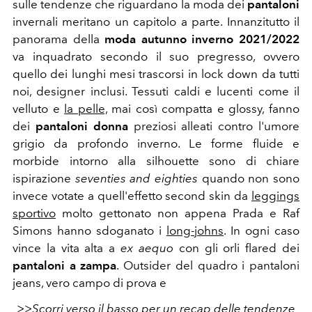
sulle tendenze che riguardano la moda dei
pantaloni
invernali meritano un capitolo a parte. Innanzitutto il
panorama della
moda autunno inverno 2021/2022
va inquadrato secondo il suo pregresso, ovvero
quello dei lunghi mesi trascorsi in lock down da tutti
noi, designer inclusi. Tessuti caldi e lucenti come il
velluto e
la pelle,
mai così compatta e glossy, fanno
dei
pantaloni donna
preziosi alleati contro l'umore
grigio da profondo inverno. Le forme fluide e
morbide intorno alla silhouette sono di chiare
ispirazione
seventies and eighties
quando non sono
invece votate a quell'effetto second skin da
leggings
sportivo
molto gettonato non appena Prada e Raf
Simons hanno sdoganato i
long-johns
. In ogni caso
vince la vita alta a
ex aequo
con gli orli flared dei
pantaloni a zampa
. Outsider del quadro i pantaloni
jeans, vero campo di prova e
>>Scorri verso il basso per un recap delle tendenze