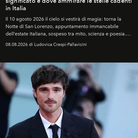
significato e dove ammirare le stelle cadenti
in Italia
Il 10 agosto 2026 il cielo si vestirà di magia: torna la
Notte di San Lorenzo
, appuntamento immancabile
dell’estate italiana, sospeso tra mito, scienza e poesia.
Sarà il momento in cui gli occhi si alzano verso la volta
08.08.2026 di Ludovica Crespi-Pallavicini
celeste per seguire il passaggio delle
Perseidi
, quelle
che chiamiamo comunemente
stelle cadenti
, e affidare
all’universo i desideri più segreti