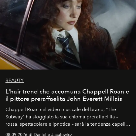
BEAUTY
L'hair trend che accomuna Chappell Roan e
il pittore preraffaelita John Everett Millais
Chappell Roan nel video musicale del brano, "The
Subway" ha sfoggiato la sua chioma preraffaellita –
rossa, spettacolare e ipnotica – sarà la tendenza capelli
dell'autunno?
08.09.2026 di Danielle Jaculewicz