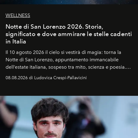
WELLNESS
Notte di San Lorenzo 2026. Storia,
significato e dove ammirare le stelle cadenti
in Italia
Il 10 agosto 2026 il cielo si vestirà di magia: torna la
Notte di San Lorenzo
, appuntamento immancabile
dell’estate italiana, sospeso tra mito, scienza e poesia.
Sarà il momento in cui gli occhi si alzano verso la volta
08.08.2026 di Ludovica Crespi-Pallavicini
celeste per seguire il passaggio delle
Perseidi
, quelle
che chiamiamo comunemente
stelle cadenti
, e affidare
all’universo i desideri più segreti