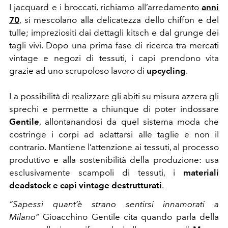
I jacquard e i broccati, richiamo all’arredamento
anni
70
, si mescolano alla delicatezza dello chiffon e del
tulle; impreziositi dai dettagli kitsch e dal grunge dei
tagli vivi. Dopo una prima fase di ricerca tra mercati
vintage e negozi di tessuti, i capi prendono vita
grazie ad uno scrupoloso lavoro di
upcycling
.
La possibilità di realizzare gli abiti su misura azzera gli
sprechi e permette a chiunque di poter indossare
Gentile
, allontanandosi da quel sistema moda che
costringe i corpi ad adattarsi alle taglie e non il
contrario. Mantiene l’attenzione ai tessuti, al processo
produttivo e alla sostenibilità della produzione: usa
esclusivamente scampoli di tessuti, i
materiali
deadstock e capi vintage destrutturati
.
“Sapessi quant’è strano sentirsi innamorati a
Milano”
Gioacchino Gentile cita quando parla della