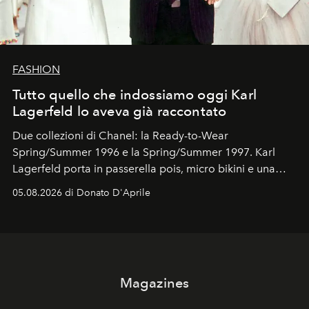
FASHION
Tutto quello che indossiamo oggi Karl
Lagerfeld lo aveva già raccontato
Due collezioni di Chanel: la Ready-to-Wear
Spring/Summer 1996 e la Spring/Summer 1997. Karl
Lagerfeld porta in passerella pois, micro bikini e una
logomania pensata per la spiaggia
, con Cindy, Linda,
05.08.2026 di Donato D'Aprile
Kate, Claudia e Carla una dietro l'altra. Trent'anni dopo,
in un'industria che vive di archivi, quel guardaroba resta
uno dei documenti più contemporanei che abbiamo.
Magazines