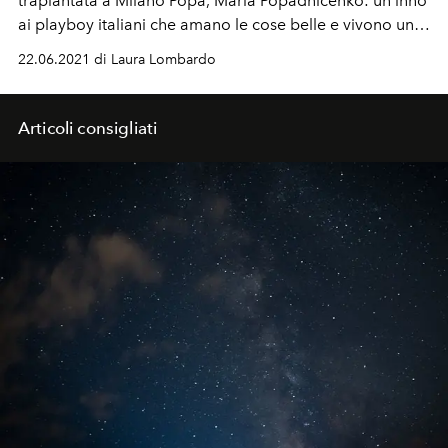
trapiantata a Milano
Popa
,
Maria Popadnicenko: un inno
ai playboy italiani che amano le cose belle e vivono una
vita all’insegna del benessere personale, senza mai
22.06.2021 di Laura Lombardo
preoccuparsi troppo del domani
Articoli consigliati