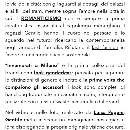
le vie della città: con gli sguardi ai dettagli dei palazzi
e ai fili dei tram, mentre sogna l’amore nella città in
cui il
ROMANTICISMO
non è sempre la prima
caratteristica associata al capoluogo meneghino. I
ragazzi Gentile hanno il cuore nel passato e lo
sguardo nel futuro: ricercano la contemporaneità
negli armadi di famiglia. Rifiutano il
fast fashion
in
favore di una moda etica e sostenibile.
“
Innamorati a Milano
” è la prima collezione del
brand conn
look genderless
: pensata per superare
le distinzioni di genere e inoltre è
la prima volta che
compaiono gli accessori
: i look sono completi di
hand-bag trapuntate e ricamate a mano, interamente
realizzate con i tessuti 'waste' accumulati dal brand.
Nel video e nelle foto, realizzate da
Luisa Pagani
,
Gentile
mette in scena un immaginario nostalgico, e
lo fa dispiegando la propria originale visione couture.