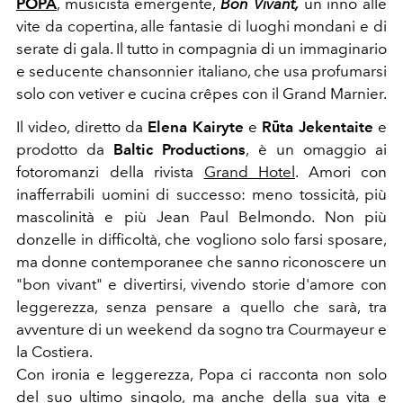
POPA
, musicista emergente,
Bon Vivant,
un inno alle
vite da copertina, alle fantasie di luoghi mondani e di
serate di gala. Il tutto in compagnia di un immaginario
e seducente chansonnier italiano, che usa profumarsi
solo con vetiver e cucina crêpes con il Grand Marnier.
Il video, diretto da
Elena Kairyte
e
Rūta Jekentaite
e
prodotto da
Baltic Productions
, è un omaggio ai
fotoromanzi della rivista
Grand Hotel
. Amori con
inafferrabili uomini di successo: meno tossicità, più
mascolinità e più Jean Paul Belmondo. Non più
donzelle in difficoltà, che vogliono solo farsi sposare,
ma donne contemporanee che sanno riconoscere un
"bon vivant" e divertirsi, vivendo storie d'amore con
leggerezza, senza pensare a quello che sarà, tra
avventure di un weekend da sogno tra Courmayeur e
la Costiera.
Con ironia e leggerezza, Popa ci racconta non solo
del suo ultimo singolo, ma anche della sua vita e