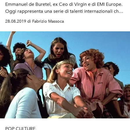
Emmanuel de Buretel, ex Ceo di Virgin e di EMI Europe.
Oggi rappresenta una serie di talenti internazionali che
stanno rivoluzionando il mondo della musica. Dalla
28.08.2019 di Fabrizio Massoca
cosmo-disco di Diplo al neo-soul di Jorja Smith,
passando per Calypso Rose, l’etichetta francese punta
alla promozione dei suoi artisti a partire dai festival più
cool.
POP CULTURE