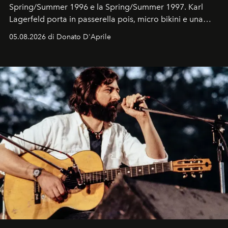
Spring/Summer 1996 e la Spring/Summer 1997. Karl
Lagerfeld porta in passerella pois, micro bikini e una
logomania pensata per la spiaggia
, con Cindy, Linda,
05.08.2026 di Donato D'Aprile
Kate, Claudia e Carla una dietro l'altra. Trent'anni dopo,
in un'industria che vive di archivi, quel guardaroba resta
uno dei documenti più contemporanei che abbiamo.