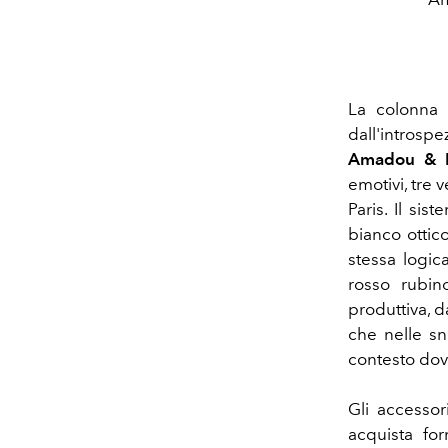
La colonna 
dall'introsp
Amadou & 
emotivi, tre 
Paris. Il si
bianco ottico
stessa logic
rosso rubin
produttiva, d
che nelle sn
contesto dove
Gli accessor
acquista for