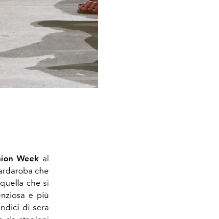
shion Week
al
guardaroba che
 quella che si
enziosa e più
undici di sera