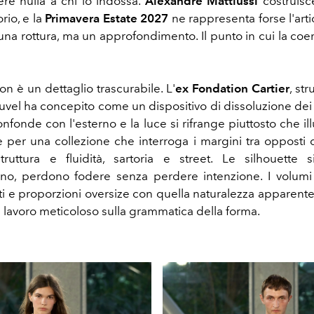
re nulla a chi lo indossa.
Alexandre Mattiussi
costruisc
rio, e la
Primavera Estate 2027
ne rappresenta forse l'art
una rottura, ma un approfondimento. Il punto in cui la coe
on è un dettaglio trascurabile. L'
ex Fondation Cartier
, str
vel ha concepito come un dispositivo di dissoluzione dei 
confonde con l'esterno e la luce si rifrange piuttosto che il
e per una collezione che interroga i margini tra opposti 
truttura e fluidità, sartoria e street. Le silhouette 
no, perdono fodere senza perdere intenzione. I volumi 
ti e proporzioni oversize con quella naturalezza apparente 
lavoro meticoloso sulla grammatica della forma.