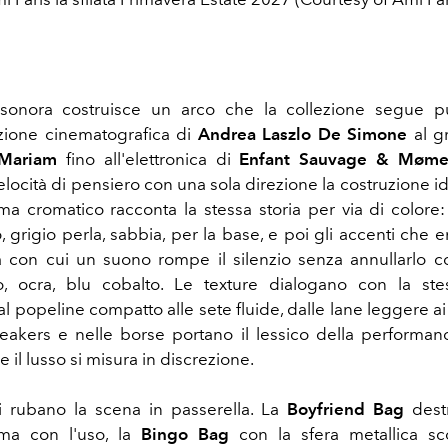
sonora costruisce un arco che la collezione segue p
ezione cinematografica di
Andrea Laszlo De Simone
al g
Mariam
fino all'elettronica di
Enfant Sauvage & Møme
velocità di pensiero con una sola direzione la costruzione 
stema cromatico racconta la stessa storia per via di colore
, grigio perla, sabbia, per la base, e poi gli accenti che 
a con cui un suono rompe il silenzio senza annullarlo c
o, ocra, blu cobalto. Le texture dialogano con la ste
al popeline compatto alle sete fluide, dalle lane leggere ai
eakers e nelle borse portano il lessico della performa
 il lusso si misura in discrezione.
i rubano la scena in passerella. La
Boyfriend Bag
dest
ma con l'uso, la
Bingo Bag
con la sfera metallica sc