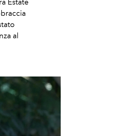
a Estate
bbraccia
stato
nza al