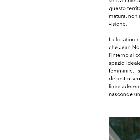
senza chiede
questo territo
matura, non 
visione.
La location n
che Jean Nou
l'interno si 
spazio ideal
femminile, s
decostruisco
linee aderen
nasconde un 