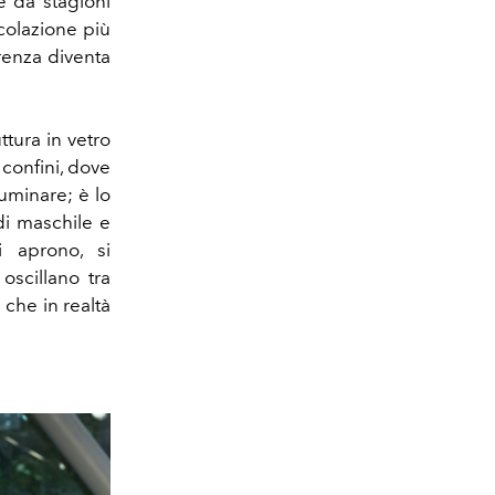
e da stagioni
icolazione più
renza diventa
uttura in vetro
confini, dove
luminare; è lo
di maschile e
si aprono, si
oscillano tra
che in realtà