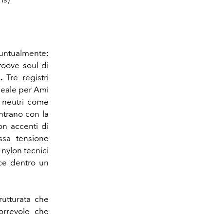
untualmente:
roove soul di
.
Tre registri
ideale per Ami
: neutri come
entrano con la
on accenti di
ssa tensione
 nylon tecnici
nce dentro un
rutturata che
orrevole che