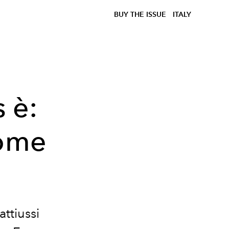
BUY THE ISSUE
ITALY
s è:
come
ttiussi