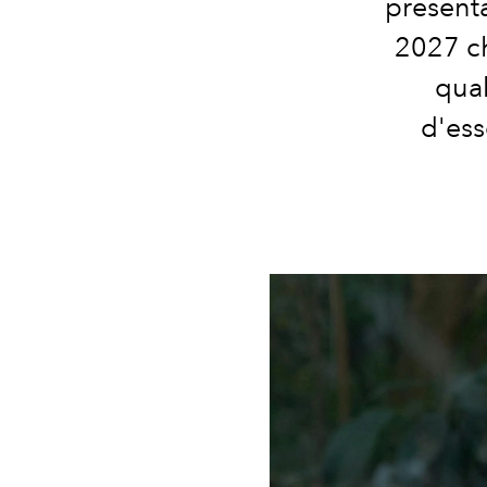
present
2027
ch
qual
d'ess