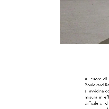
Al cuore di
Boulevard Ras
si avvicina c
misura in ef
difficile di 