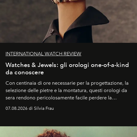
INTERNATIONAL WATCH REVIEW
Watches & Jewels: gli orologi one-of-a-kind
da conoscere
Con centinaia di ore necessarie per la progettazione, la
selezione delle pietre e la montatura, questi orologi da
sera rendono pericolosamente facile perdere la
cognizione del tempo. Ma con quadranti così
07.08.2026 di Silvia Frau
abbaglianti, chi è che guarda davvero l'ora?