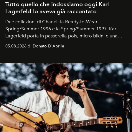
Tutto quello che indossiamo oggi Karl
Lagerfeld lo aveva già raccontato
Due collezioni di Chanel: la Ready-to-Wear
Spring/Summer 1996 e la Spring/Summer 1997. Karl
Lagerfeld porta in passerella pois, micro bikini e una
logomania pensata per la spiaggia
, con Cindy, Linda,
05.08.2026 di Donato D'Aprile
Kate, Claudia e Carla una dietro l'altra. Trent'anni dopo,
in un'industria che vive di archivi, quel guardaroba resta
uno dei documenti più contemporanei che abbiamo.