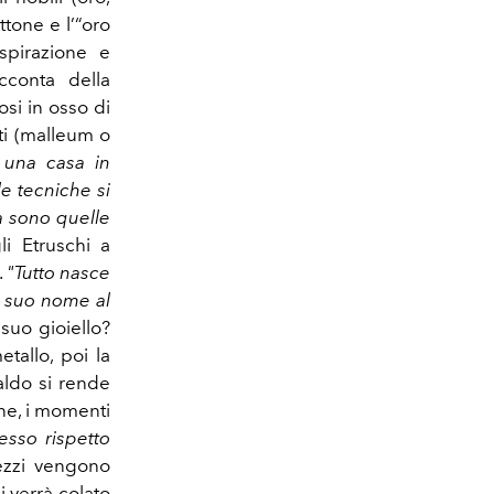
ttone e l’“oro
spirazione e
conta della
osi in osso di
ti (malleum o
 una casa in
le tecniche si
a sono quelle
li Etruschi a
.
"Tutto nasce
il suo nome al
suo gioiello?
tallo, poi la
aldo si rende
one, i momenti
esso rispetto
pezzi vengono
 verrà colato