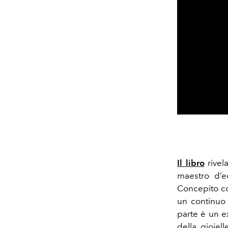
Il libro
rivel
maestro d’e
Concepito c
un continuo
parte è un ex
della gioiell