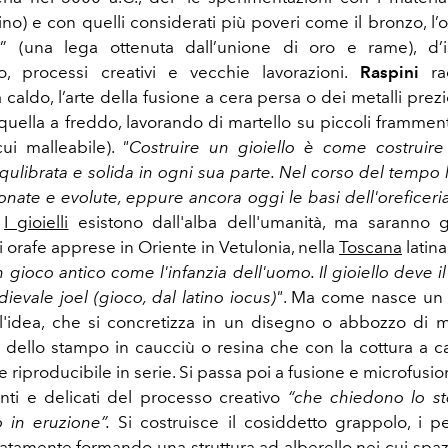
ino) e con quelli considerati più poveri come il bronzo, l’o
” (una lega ottenuta dall’unione di oro e rame), d’i
, processi creativi e vecchie lavorazioni.
Raspini
rac
 caldo, l’arte della fusione a cera persa o dei metalli prezi
 quella a freddo, lavorando di martello su piccoli frammen
ui malleabile).
"Costruire un gioiello è come costruire
qulibrata e solida in ogni sua parte. Nel corso del tempo 
onate e evolute, eppure ancora oggi le basi dell'oreficeri
.
I gioielli
esistono dall'alba dell'umanità, ma saranno g
ti orafe apprese in Oriente in Vetulonia, nella
Toscana
latina
 gioco antico come l'infanzia dell'uomo. Il gioiello deve 
evale joel (gioco, dal latino iocus)"
. Ma come nasce un 
l'idea, che si concretizza in un disegno o abbozzo di me
e dello stampo in caucciù o resina che con la cottura a c
e riproducibile in serie. Si passa poi a fusione e microfusi
anti e delicati del processo creativo
“che chiedono lo st
 in eruzione”.
Si costruisce il cosiddetto grappolo, i 
ratamente formando una struttura ad alberello nei cui spazi