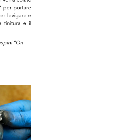
” per portare
per levigare e
 finitura e il
Raspini "On