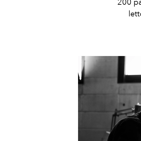
200 pa
let