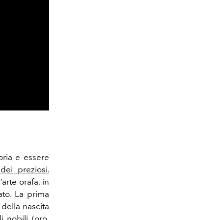
oria e essere
ei preziosi.
’arte orafa, in
to. La prima
 della nascita
i nobili (oro,