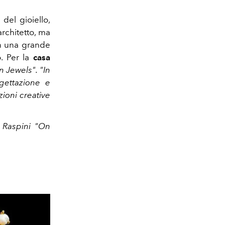
del gioiello,
rchitetto, ma
on una grande
o. Per la
casa
 Jewels". "In
gettazione e
zioni creative
i Raspini "On