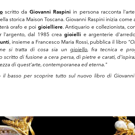
ro
scritto da
Giovanni Raspini
in persona racconta l'arte 
ella storica Maison Toscana. Giovanni Raspini inizia come a
terà orafo e poi
gioielliere
. Antiquario e collezionista, c
r l'argento, dal 1985 crea
gioielli
e argenterie d'arred
unti
, insieme a Francesco Maria Rossi, pubblica il libro
"On
ne si tratta di cosa sia un
gioiello
, fra tecnica e pro
 scritto di fusione a cera persa, di pietre e carati, d'ispira
ellezza di quest'arte, contemporanea ed eterna."
o il basso per scoprire tutto sul nuovo libro di Giovann