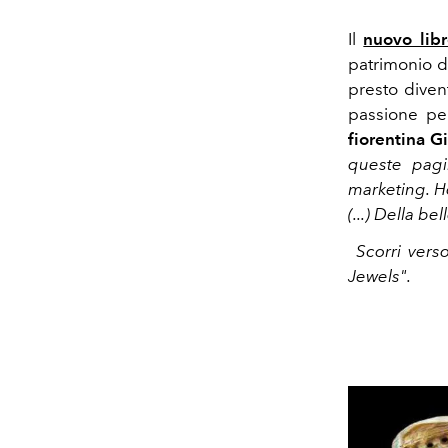
Il
nuovo lib
patrimonio d
presto diven
passione pe
fiorentina Gi
queste pagi
marketing. Ho
(...) Della b
Scorri vers
Jewels".
in ottanta gioiel