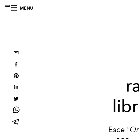
MENU
r
lib
Esce
"On