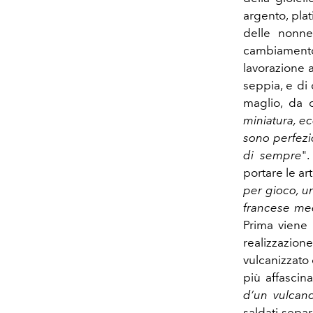
argento, plat
delle nonne
cambiamento
lavorazione a
seppia, e di
maglio, da c
miniatura, ec
sono perfezi
di sempre
"
portare le ar
per gioco, un
francese medi
Prima viene 
realizzazion
vulcanizzato 
più affascin
d’un vulcano
saldati sepa