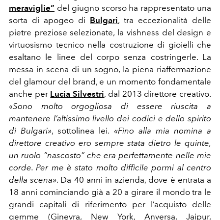
meraviglie”
del giugno scorso ha rappresentato una
sorta di apogeo di
Bulgari
,
tra eccezionalità delle
pietre preziose selezionate, la vishness del design e
virtuosismo tecnico nella costruzione di gioielli che
esaltano le linee del corpo senza costringerle. La
messa in scena di un sogno, la piena riaffermazione
del glamour del brand, e un momento fondamentale
anche per
Lucia Silvestri
, dal 2013 direttore creativo.
«
Sono molto orgogliosa di essere riuscita a
mantenere l’altissimo livello dei codici e dello spirito
di Bulgari»
, sottolinea lei.
«Fino alla mia nomina a
direttore creativo ero sempre stata dietro le quinte,
un ruolo “nascosto” che era perfettamente nelle mie
corde. Per me è stato molto difficile pormi al centro
della scena»
. Da 40 anni in azienda, dove è entrata a
18 anni cominciando già a 20 a girare il mondo tra le
grandi capitali di riferimento per l’acquisto delle
gemme (Ginevra, New York, Anversa, Jaipur,