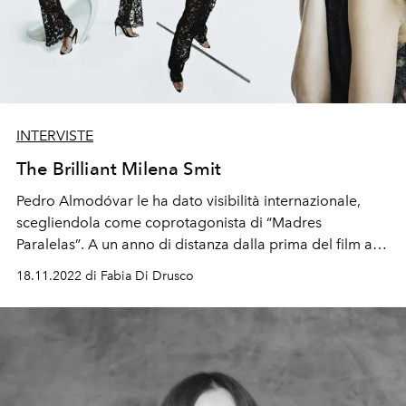
INTERVISTE
The Brilliant Milena Smit
Pedro Almod
ó
var le ha dato visibilità internazionale,
scegliendola come coprotagonista di
“
Madres
Paralelas
”
. A un anno di distanza dalla prima del film a
Venezia,
la troviamo lanciatissima nella carriera e con
18.11.2022 di Fabia Di Drusco
una immagine decisamente edgy.