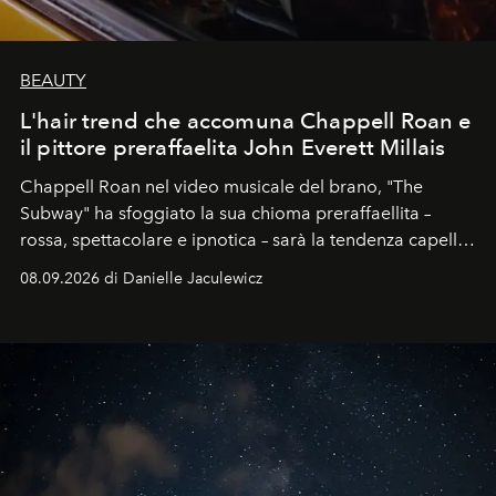
BEAUTY
L'hair trend che accomuna Chappell Roan e
il pittore preraffaelita John Everett Millais
Chappell Roan nel video musicale del brano, "The
Subway" ha sfoggiato la sua chioma preraffaellita –
rossa, spettacolare e ipnotica – sarà la tendenza capelli
dell'autunno?
08.09.2026 di Danielle Jaculewicz