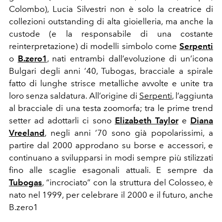
Colombo), Lucia Silvestri non è solo la creatrice di
collezioni outstanding di alta gioielleria, ma anche la
custode (e la responsabile di una costante
reinterpretazione) di modelli simbolo come
Serpenti
o
B.zero1
, nati entrambi dall’evoluzione di un’icona
Bulgari degli anni ’40, Tubogas, bracciale a spirale
fatto di lunghe strisce metalliche avvolte e unite tra
loro senza saldatura. All’origine di
Serpenti
, l’aggiunta
al bracciale di una testa zoomorfa; tra le prime trend
setter ad adottarli ci sono
Elizabeth Taylor
e
Diana
Vreeland
,
negli anni ’70 sono già popolarissimi, a
partire dal 2000 approdano su borse e accessori, e
continuano a svilupparsi in modi sempre più stilizzati
fino alle scaglie esagonali attuali. E sempre da
Tubogas
, “incrociato” con la struttura del Colosseo, è
nato nel 1999, per celebrare il 2000 e il futuro, anche
B.zero1