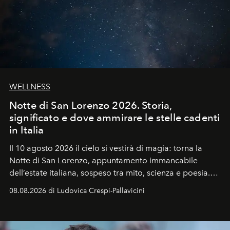
WELLNESS
Notte di San Lorenzo 2026. Storia,
significato e dove ammirare le stelle cadenti
in Italia
Il 10 agosto 2026 il cielo si vestirà di magia: torna la
Notte di San Lorenzo
, appuntamento immancabile
dell’estate italiana, sospeso tra mito, scienza e poesia.
Sarà il momento in cui gli occhi si alzano verso la volta
08.08.2026 di Ludovica Crespi-Pallavicini
celeste per seguire il passaggio delle
Perseidi
, quelle
che chiamiamo comunemente
stelle cadenti
, e affidare
all’universo i desideri più segreti