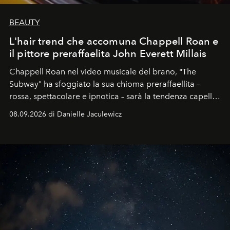
BEAUTY
L'hair trend che accomuna Chappell Roan e
il pittore preraffaelita John Everett Millais
Chappell Roan nel video musicale del brano, "The
Subway" ha sfoggiato la sua chioma preraffaellita –
rossa, spettacolare e ipnotica – sarà la tendenza capelli
dell'autunno?
08.09.2026 di Danielle Jaculewicz