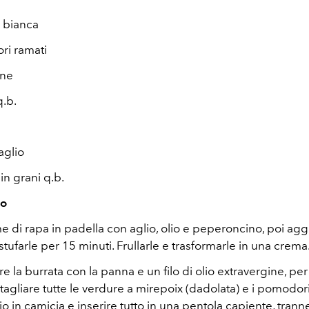
a bianca
ri ramati
ine
.b.
aglio
in grani q.b.
to
me di rapa in padella con aglio, olio e peperoncino, poi ag
stufarle per 15 minuti. Frullarle e trasformarle in una crema
are la burrata con la panna e un filo di olio extravergine, per
agliare tutte le verdure a mirepoix (dadolata) e i pomodor
lio in camicia e inserire tutto in una pentola capiente, trann