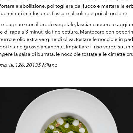
ortare a ebollizione, poi togliere dal fuoco e mettere le er
e minuti in infusione. Passare al colino e poi al torcione.
so e bagnare con il brodo vegetale, lasciar cuocere e aggiu
e di rapa a 3 minuti da fine cottura. Mantecare con pecorin
urro e olio extra vergine di oliva, tostare le nocciole in pad
poi tritarle grossolanamente. Impiattare il riso verde su un 
gere la salsa di burrata, le nocciole tostate e le cimette cr
Umbria, 126, 20135 Milano