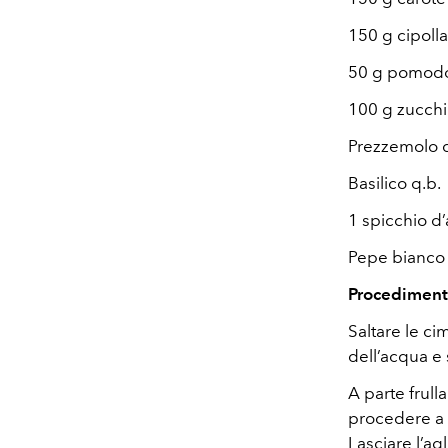
150 g cipoll
50 g pomodo
100 g zucch
Prezzemolo q
Basilico q.b.
1 spicchio d’
Pepe bianco 
Procedimen
Saltare le ci
dell’acqua e 
A parte frull
procedere a t
Lasciare l’ag