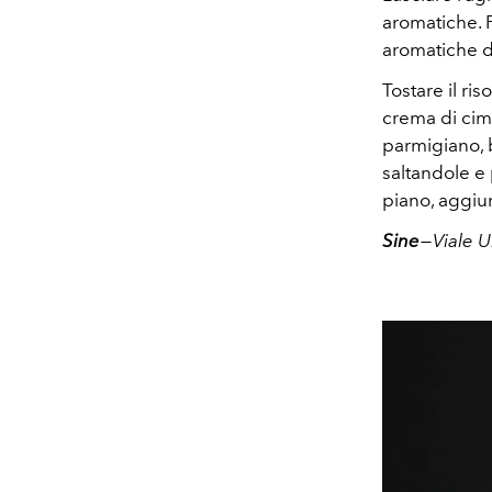
aromatiche. P
aromatiche du
Tostare il ri
crema di cim
parmigiano, b
saltandole e 
piano, aggiun
Sine
— Viale 