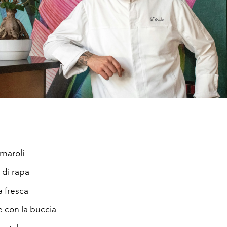
rnaroli
 di rapa
a fresca
e con la buccia