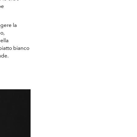
be
ngere la
o,
ella
piatto bianco
ude.