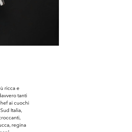
ù ricca e
davvero tanti
chef ai cuochi
ud Italia,
roccanti,
ucca, regina