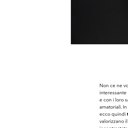
Non ce ne vog
interessante 
e con i loro 
amatoriali. I
ecco quindi
valorizzano i