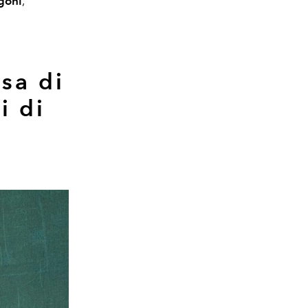
goni
,
lsa di
i di