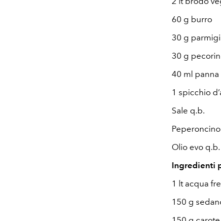
2 lt brodo ve
60 g burro
30 g parmig
30 g pecorin
40 ml panna 
1 spicchio d’
Sale q.b.
Peperoncino 
Olio evo q.b.
Ingredienti 
1 lt acqua f
150 g sedan
150 g carote