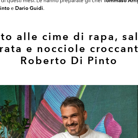
 di questi mesi. Le hanno preparate gli chef
Tommaso Arri
into
e
Dario Guidi
.
to alle cime di rapa, sa
rata e nocciole croccant
Roberto Di Pinto