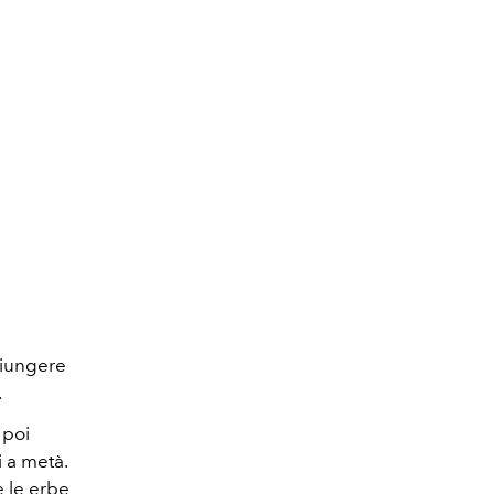
giungere
.
 poi
i a metà.
e le erbe