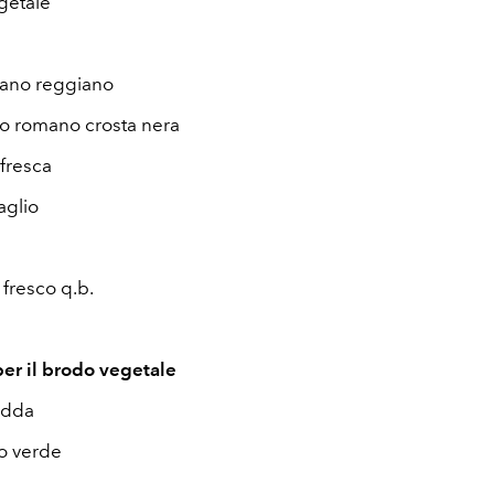
getale
iano reggiano
o romano crosta nera
fresca
aglio
fresco q.b.
per il brodo vegetale
redda
o verde