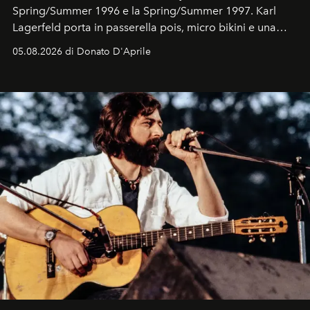
Spring/Summer 1996 e la Spring/Summer 1997. Karl
Lagerfeld porta in passerella pois, micro bikini e una
logomania pensata per la spiaggia
, con Cindy, Linda,
05.08.2026 di Donato D'Aprile
Kate, Claudia e Carla una dietro l'altra. Trent'anni dopo,
in un'industria che vive di archivi, quel guardaroba resta
uno dei documenti più contemporanei che abbiamo.