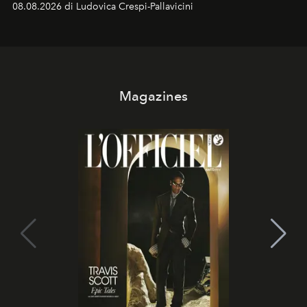
08.08.2026 di Ludovica Crespi-Pallavicini
celeste per seguire il passaggio delle
Perseidi
, quelle
che chiamiamo comunemente
stelle cadenti
, e affidare
all’universo i desideri più segreti
Magazines