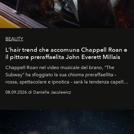
BEAUTY
L'hair trend che accomuna Chappell Roan e
il pittore preraffaelita John Everett Millais
Chappell Roan nel video musicale del brano, "The
Subway" ha sfoggiato la sua chioma preraffaellita –
rossa, spettacolare e ipnotica – sarà la tendenza capelli
dell'autunno?
08.09.2026 di Danielle Jaculewicz