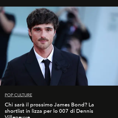
che chiamiamo comunemente
stelle cadenti
, e affidare
all’universo i desideri più segreti
POP CULTURE
Chi sarà il prossimo James Bond? La
shortlist in lizza per lo 007 di Dennis
Villeneuve