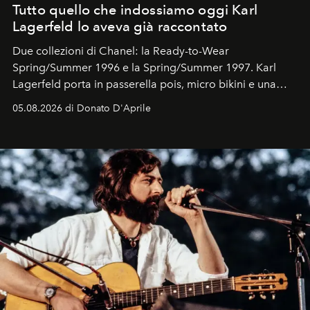
Tutto quello che indossiamo oggi Karl
Lagerfeld lo aveva già raccontato
Due collezioni di Chanel: la Ready-to-Wear
Spring/Summer 1996 e la Spring/Summer 1997. Karl
Lagerfeld porta in passerella pois, micro bikini e una
logomania pensata per la spiaggia
, con Cindy, Linda,
05.08.2026 di Donato D'Aprile
Kate, Claudia e Carla una dietro l'altra. Trent'anni dopo,
in un'industria che vive di archivi, quel guardaroba resta
uno dei documenti più contemporanei che abbiamo.