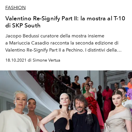
FASHION
Valentino Re-Signify Part II: la mostra al T-10
di SKP South
Jacopo Bedussi curatore della mostra insieme
a
Mariuccia Casadio racconta la seconda edizione di
Valentino Re-Signify Part II a Pechino.
I distintivi della
Maison si uniscono alle opere di artisti creando dialoghi
18.10.2021 di Simone Vertua
e percorsi interrogativi negli spazi del T-10 di SKP South.