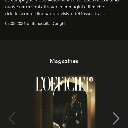
nuove narrazioni attraverso immagini e film che
ridefiniscono il linguaggio visivo del lusso. Tra
protagonisti del cinema, volti della cultura
05.08.2026 di Benedetta Donghi
contemporanea e storytelling d'autore, le maison
trasformano ogni campagna in uno storytelling capace
di esprimere identità, visione e desiderio.
Magazines