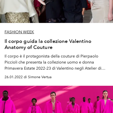
FASHION WEEK
Il corpo guida la collezione Valentino
Anatomy of Couture
Il corpo è il protagonista della couture di Pierpaolo
Piccioli che presenta la collezione uomo e donna
Primavera Estate 2022-23 di Valentino negli Atelier di
Place-Vendôme. "
Abbiamo cambiato il processo
26.01.2022 di Simone Vertua
creativo dell’atelier. Non più una femminilità astratta e
un corpo ideale, che in passato era incarnato dalla
house model su cui venivano creati i look".