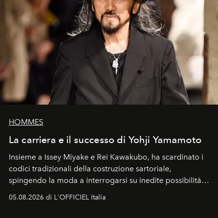
HOMMES
La carriera e il successo di Yohji Yamamoto
Insieme a Issey Miyake e Rei Kawakubo, ha scardinato i
codici tradizionali della costruzione sartoriale,
spingendo la moda a interrogarsi su inedite possibilità
formali e a ridefinire il concetto stesso di silhouette.
05.08.2026 di L'OFFICIEL Italia
Quella di Yohji Yamamoto è storia di un visionario che
ha riscritto i canoni estetici del XX secolo, lasciando