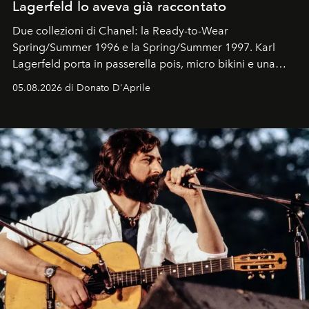
Lagerfeld lo aveva già raccontato
Due collezioni di Chanel: la Ready-to-Wear
Spring/Summer 1996 e la Spring/Summer 1997. Karl
Lagerfeld porta in passerella pois, micro bikini e una
logomania pensata per la spiaggia
, con Cindy, Linda,
05.08.2026 di Donato D'Aprile
Kate, Claudia e Carla una dietro l'altra. Trent'anni dopo,
in un'industria che vive di archivi, quel guardaroba resta
uno dei documenti più contemporanei che abbiamo.