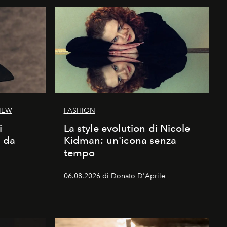
IEW
FASHION
i
La style evolution di Nicole
d da
Kidman: un'icona senza
tempo
06.08.2026 di Donato D'Aprile