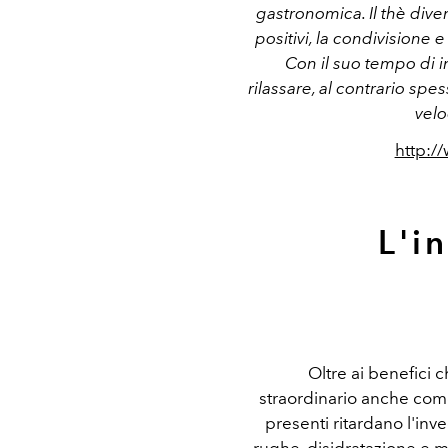
gastronomica. Il thè diven
positivi, la condivisione 
Con il suo tempo di in
rilassare, al contrario spe
velo
http:/
L'i
Oltre ai benefici ch
straordinario anche come 
presenti ritardano l'in
rughe, disidratazione e m