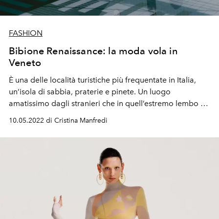
FASHION
Bibione Renaissance: la moda vola in
Veneto
È una delle località turistiche più frequentate in Italia,
un’isola di sabbia, praterie e pinete. Un luogo
amatissimo dagli stranieri che in quell’estremo lembo di
Veneto trovano la calma, la natura e la cosa più
10.05.2022 di Cristina Manfredi
preziosa, il contatto umano. L’OFFICIEL ITALIA ha
scattato a Bibione nell’attimo in cui regna ancora il
silenzio. E tutto sta per
ripartire
.