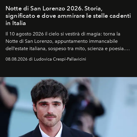
Notte di San Lorenzo 2026. Storia,
significato e dove ammirare le stelle cadenti
in Italia
Il 10 agosto 2026 il cielo si vestirà di magia: torna la
Notte di San Lorenzo
, appuntamento immancabile
dell’estate italiana, sospeso tra mito, scienza e poesia.
Sarà il momento in cui gli occhi si alzano verso la volta
08.08.2026 di Ludovica Crespi-Pallavicini
celeste per seguire il passaggio delle
Perseidi
, quelle
che chiamiamo comunemente
stelle cadenti
, e affidare
all’universo i desideri più segreti