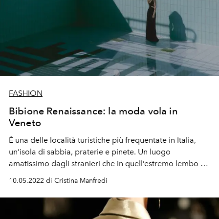
FASHION
Bibione Renaissance: la moda vola in
Veneto
È una delle località turistiche più frequentate in Italia,
un’isola di sabbia, praterie e pinete. Un luogo
amatissimo dagli stranieri che in quell’estremo lembo di
Veneto trovano la calma, la natura e la cosa più
10.05.2022 di Cristina Manfredi
preziosa, il contatto umano. L’OFFICIEL ITALIA ha
scattato a Bibione nell’attimo in cui regna ancora il
silenzio. E tutto sta per
ripartire
.