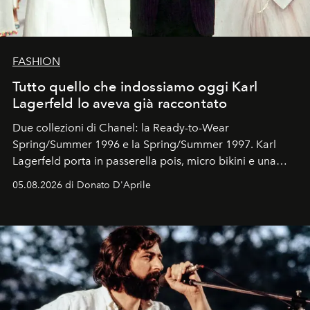
FASHION
Tutto quello che indossiamo oggi Karl
Lagerfeld lo aveva già raccontato
Due collezioni di Chanel: la Ready-to-Wear
Spring/Summer 1996 e la Spring/Summer 1997. Karl
Lagerfeld porta in passerella pois, micro bikini e una
logomania pensata per la spiaggia
, con Cindy, Linda,
05.08.2026 di Donato D'Aprile
Kate, Claudia e Carla una dietro l'altra. Trent'anni dopo,
in un'industria che vive di archivi, quel guardaroba resta
uno dei documenti più contemporanei che abbiamo.