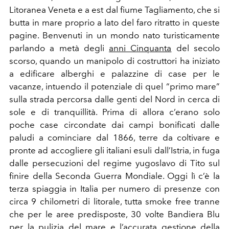
Litoranea Veneta e a est dal fiume Tagliamento, che si
butta in mare proprio a lato del faro ritratto in queste
pagine. Benvenuti in un mondo nato turisticamente
parlando a metà degli
anni Cinquanta
del secolo
scorso, quando un manipolo di costruttori ha iniziato
a edificare alberghi e palazzine di case per le
vacanze, intuendo il potenziale di quel “primo mare”
sulla strada percorsa dalle genti del Nord in cerca di
sole e di tranquillità. Prima di allora c’erano solo
poche case circondate dai campi bonificati dalle
paludi a cominciare dal 1866, terre da coltivare e
pronte ad accogliere gli italiani esuli dall’Istria, in fuga
dalle persecuzioni del regime yugoslavo di Tito sul
finire della Seconda Guerra Mondiale. Oggi lì c’è la
terza spiaggia in Italia per numero di presenze con
circa 9 chilometri di litorale, tutta smoke free tranne
che per le aree predisposte, 30 volte Bandiera Blu
per la pulizia del mare e l’accurata gestione della