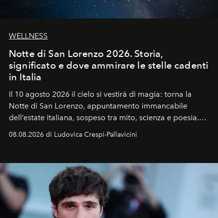
WELLNESS
Notte di San Lorenzo 2026. Storia,
significato e dove ammirare le stelle cadenti
in Italia
Il 10 agosto 2026 il cielo si vestirà di magia: torna la
Notte di San Lorenzo
, appuntamento immancabile
dell’estate italiana, sospeso tra mito, scienza e poesia.
Sarà il momento in cui gli occhi si alzano verso la volta
08.08.2026 di Ludovica Crespi-Pallavicini
celeste per seguire il passaggio delle
Perseidi
, quelle
che chiamiamo comunemente
stelle cadenti
, e affidare
all’universo i desideri più segreti