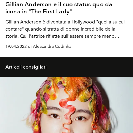
Gillian Anderson e il suo status quo da
icona in "The First Lady"
Gillian Anderson è diventata a Hollywood "quella su cui
contare" quando si tratta di donne incredibile della
storia. Qui l'attrice riflette sull'essere sempre meno
interessata ai ruoli da eroina conquistatrice, e racconta
19.04.2022 di Alessandra Codinha
la parte da cui non è stata capace di staccarsi. E le opere
d'arte che l'hanno emozionata, come non avrebbe
creduto possibile.
Articoli consigliati