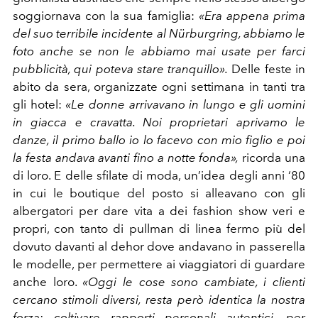
soggiornava con la sua famiglia:
«Era appena prima
del suo terribile incidente al Nürburgring, abbiamo le
foto anche se non le abbiamo mai usate per farci
pubblicità, qui poteva stare tranquillo».
Delle feste in
abito da sera, organizzate ogni settimana in tanti tra
gli hotel:
«Le donne arrivavano in lungo e gli uomini
in giacca e cravatta. Noi proprietari aprivamo le
danze, il primo ballo io lo facevo con mio figlio e poi
la festa andava avanti fino a notte fonda»,
ricorda una
di loro. E delle sfilate di moda, un’idea degli anni ‘80
in cui le boutique del posto si alleavano con gli
albergatori per dare vita a dei fashion show veri e
propri, con tanto di pullman di linea fermo più del
dovuto davanti al dehor dove andavano in passerella
le modelle, per permettere ai viaggiatori di guardare
anche loro.
«Oggi le cose sono cambiate, i clienti
cercano stimoli diversi, resta però identica la nostra
forza: coltivare rapporti personali autentici, per