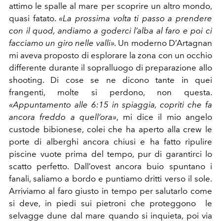
attimo le spalle al mare per scoprire un altro mondo,
quasi fatato.
«La prossima volta ti passo a prendere
con il quod, andiamo a goderci l’alba al faro e poi ci
facciamo un giro nelle valli».
Un moderno D’Artagnan
mi aveva proposto di esplorare la zona con un occhio
differente durante il sopralluogo di preparazione allo
shooting. Di cose se ne dicono tante in quei
frangenti, molte si perdono, non questa.
«Appuntamento alle 6:15 in spiaggia, copriti che fa
ancora freddo a quell’ora»
, mi dice il mio angelo
custode bibionese, colei che ha aperto alla crew le
porte di alberghi ancora chiusi e ha fatto ripulire
piscine vuote prima del tempo, pur di garantirci lo
scatto perfetto. Dall’ovest ancora buio spuntano i
fanali, saliamo a bordo e puntiamo dritti verso il sole.
Arriviamo al faro giusto in tempo per salutarlo come
si deve, in piedi sui pietroni che proteggono le
selvagge dune dal mare quando si inquieta, poi via