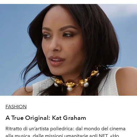
FASHION
A True Original: Kat Graham
R
it
ra
tto
d
i
un’artista
poliedrica: dal mondo del cinema
alla musica, dalle missioni umanitarie agli NFT. «Ho