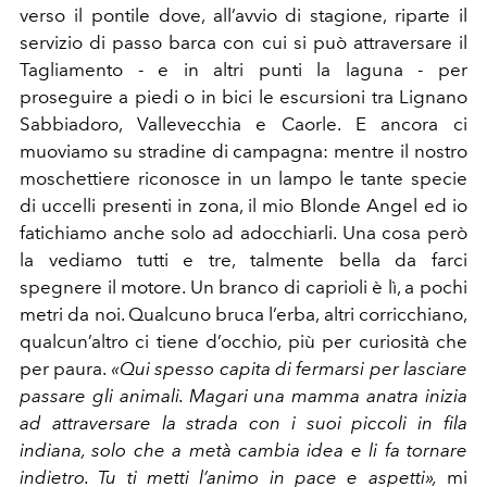
verso il pontile dove, all’avvio di stagione, riparte il
servizio di passo barca con cui si può attraversare il
Tagliamento - e in altri punti la laguna - per
proseguire a piedi o in bici le escursioni tra Lignano
Sabbiadoro, Vallevecchia e Caorle. E ancora ci
muoviamo su stradine di campagna: mentre il nostro
moschettiere riconosce in un lampo le tante specie
di uccelli presenti in zona, il mio Blonde Angel ed io
fatichiamo anche solo ad adocchiarli. Una cosa però
la vediamo tutti e tre, talmente bella da farci
spegnere il motore. Un branco di caprioli è lì, a pochi
metri da noi. Qualcuno bruca l’erba, altri corricchiano,
qualcun’altro ci tiene d’occhio, più per curiosità che
per paura.
«Qui spesso capita di fermarsi per lasciare
passare gli animali. Magari una mamma anatra inizia
ad attraversare la strada con i suoi piccoli in fila
indiana, solo che a metà cambia idea e li fa tornare
indietro. Tu ti metti l’animo in pace e aspetti»,
mi