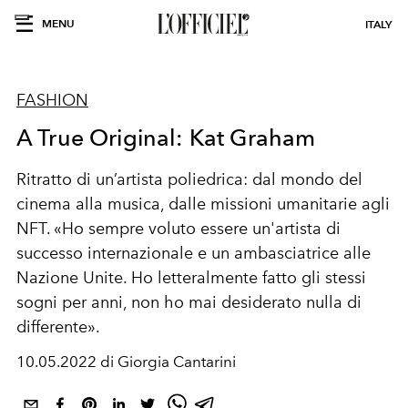
MENU
ITALY
FASHION
A True Original: Kat Graham
R
it
ra
tto
d
i
un’artista
poliedrica: dal mondo del
cinema alla musica, dalle missioni umanitarie agli
NFT. «Ho sempre voluto essere un'artista di
successo internazionale e un ambasciatrice alle
Nazione Unite. Ho letteralmente fatto gli stessi
sogni per anni, non ho mai desiderato nulla di
differente».
10.05.2022 di Giorgia Cantarini