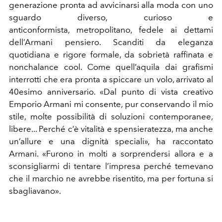
generazione
pronta
ad
avvicinarsi
alla
moda
con
uno
sguardo
diverso,
curioso e
anticonformista,
metropolitano, fedele ai dettami
dell’Armani
pensiero.
Scanditi
da
eleganza
quotidiana
e
rigore
formale,
da
sobrietà
raffinata
e
nonchalance
cool.
Come
quell’aquila
dai
grafismi
interrotti
che
era
pronta
a
spiccare
un volo, arrivato al
40esimo anniversario. «Dal punto di vista
creativo
Emporio
Armani
mi
consente,
pur
conservando
il
mio
stile, molte possibilità di soluzioni contemporanee,
libere...
Perché c’è vitalità e spensieratezza, ma anche
un’allure e una
dignità
speciali»,
ha
raccontato
Armani.
«Furono
in
molti
a sorprendersi allora e a
sconsigliarmi di tentare l’impresa
perché temevano
che il marchio ne avrebbe risentito, ma per
fortuna
si
sbagliavano».