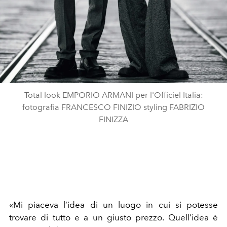
Total look EMPORIO ARMANI per l'Officiel Italia:
fotografia FRANCESCO FINIZIO styling FABRIZIO
FINIZZA
«Mi
piaceva
l’idea
di
un
luogo
in
cui
si
potesse
trovare
di
tutto
e
a
un
giusto
prezzo.
Quell’idea
è