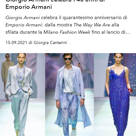
Emporio Armani
Giorgio Armani
celebra il quarantesimo anniversario di
Emporio Armani
: dalla mostra
The Way We Are
alla
sfilata durante la
Milano Fashion Week
fino al lancio di
una issue speciale di
Emporio Armani Magazine,
una
15.09.2021 di Giorgia Cantarini
celebrazione dell'universo di Re Giorgio in tutte le sue
sfumature