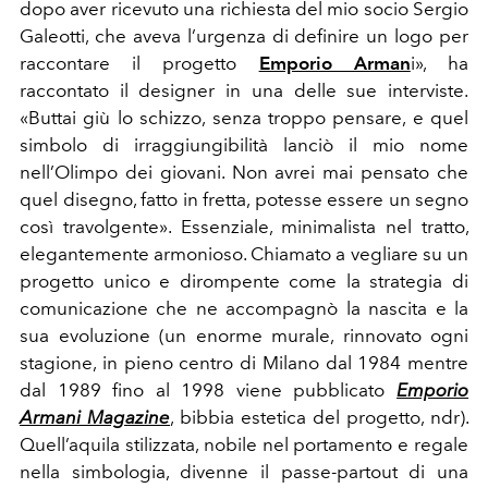
dopo aver ricevuto una richiesta del mio socio
Sergio
Galeotti, che aveva l’urgenza di definire un logo per
raccontare
il
progetto
Emporio Arman
i»,
ha
raccontato
il
designer in una delle sue
interviste.
«Buttai giù lo schizzo,
senza
troppo
pensare,
e
quel
simbolo
di
irraggiungibilità
lanciò
il
mio
nome
nell’Olimpo
dei
giovani.
Non
avrei
mai pensato che
quel disegno, fatto in fretta, potesse essere un
segno
così travolgente». Essenziale, minimalista nel tratto,
elegantemente armonioso. Chiamato a vegliare su un
progetto
unico
e
dirompente
come
la
strategia
di
comunicazione
che
ne accompagnò la nascita e la
sua evoluzione (un enorme
murale,
rinnovato
ogni
stagione,
in
pieno
centro
di
Milano
dal
1984
mentre
dal
1989
fino
al
1998
viene
pubblicato
Emporio
Armani Magazine
, bibbia estetica del progetto, ndr).
Quell’aquila stilizzata, nobile nel portamento e regale
nella
simbologia,
divenne
il
passe-partout
di
una