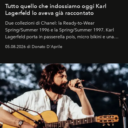
Tutto quello che indossiamo oggi Karl
Lagerfeld lo aveva già raccontato
Due collezioni di Chanel: la Ready-to-Wear
Spring/Summer 1996 e la Spring/Summer 1997. Karl
Lagerfeld porta in passerella pois, micro bikini e una
logomania pensata per la spiaggia
, con Cindy, Linda,
05.08.2026 di Donato D'Aprile
Kate, Claudia e Carla una dietro l'altra. Trent'anni dopo,
in un'industria che vive di archivi, quel guardaroba resta
uno dei documenti più contemporanei che abbiamo.