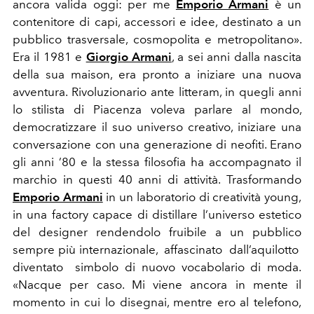
ancora
valida
oggi:
per
me
Emporio Armani
è
un
contenitore
di
capi,
accessori
e
idee,
destinato
a
un
pubblico
trasversale,
cosmopolita
e
metropolitano».
Era
il
1981
e
Giorgio Armani
,
a
sei
anni
dalla nascita
della sua maison, era pronto a iniziare una nuova
avventura.
Rivoluzionario
ante
litteram,
in
quegli
anni
lo
stilista
di
Piacenza
voleva
parlare
al
mondo,
democratizzare
il suo universo creativo, iniziare una
conversazione con una
generazione di neofiti. Erano
gli anni ’80 e la stessa filosofia
ha
accompagnato
il
marchio
in
questi
40
anni
di
attività.
Trasformando
Emporio Armani
in un laboratorio di creatività
young,
in una factory capace di distillare l’universo estetico
del designer rendendolo fruibile a un pubblico
sempre più
i
n
t
e
r
n
a
z
io
n
a
le
,
a
f
fas
c
in
at
o
d
al
l
’
aq
u
i
l
o
t
t
o
d
ive
n
t
at
o
si
m
b
o
lo di nuovo vocabolario di moda.
«Nacque per caso. Mi viene
ancora
in
mente
il
momento
in
cui
lo
disegnai,
mentre
ero
al telefono,